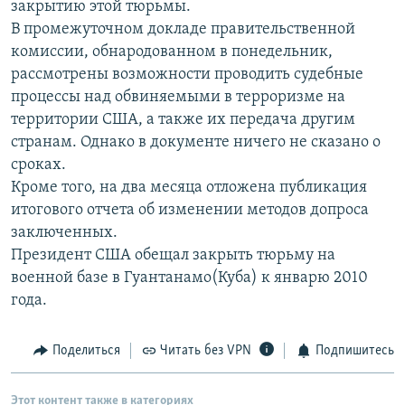
закрытию этой тюрьмы.
РАСПИСАНИЕ ВЕЩАНИЯ
В промежуточном докладе правительственной
ПОДПИШИТЕСЬ НА РАССЫЛКУ
комиссии, обнародованном в понедельник,
рассмотрены возможности проводить судебные
процессы над обвиняемыми в терроризме на
СОЦИАЛЬНЫЕ СЕТИ
территории США, а также их передача другим
странам. Однако в документе ничего не сказано о
сроках.
Кроме того, на два месяца отложена публикация
итогового отчета об изменении методов допроса
Все сайты РСЕ/РС
заключенных.
Президент США обещал закрыть тюрьму на
военной базе в Гуантанамо(Куба) к январю 2010
года.
Поделиться
Читать без VPN
Подпишитесь
Этот контент также в категориях