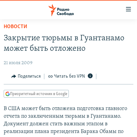
Ссылки
для
упрощенного
НОВОСТИ
ПРОГРАММЫ
доступа
Закрытие тюрьмы в Гуантанамо
ПОДКАСТЫ
Вернуться
может быть отложено
к
АВТОРСКИЕ ПРОЕКТЫ
основному
21 июля 2009
ЦИТАТЫ СВОБОДЫ
содержанию
Вернутся
МНЕНИЯ
Поделиться
Читать без VPN
к
КУЛЬТУРА
главной
Приоритетный источник в Google
навигации
IDEL.РЕАЛИИ
Вернутся
В США может быть отложена подготовка главного
КАВКАЗ.РЕАЛИИ
к
отчета по заключенным тюрьмы в Гуантанамо.
СЕВЕР.РЕАЛИИ
поиску
Документ должен стать важным этапом в
реализации плана президента Барака Обамы по
СИБИРЬ.РЕАЛИИ