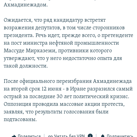
Ахмадинежадом.
РАСПИСАНИЕ ВЕЩАНИЯ
ПОДПИШИТЕСЬ НА РАССЫЛКУ
Ожидается, что ряд кандидатур встретят
возражения депутатов, в том числе сторонников
СОЦИАЛЬНЫЕ СЕТИ
президента. Речь идет, прежде всего, о претенденте
на пост министра нефтяной промышленности
Массуде Мирказеми, противники которого
утверждают, что у него недостаточно опыта для
такой должности.
Все сайты РСЕ/РС
После официального переизбрания Ахмадинежада
на второй срок 12 июня - в Иране разразился самый
острый за последние 30 лет политический кризис.
Оппозиция проводила массовые акции протеста,
заявляя, что результаты голосования были
подтасованы.
Поделиться
Читать без VPN
Подпишитесь