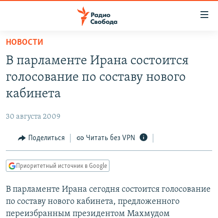
Ссылки
для
упрощенного
НОВОСТИ
ПРОГРАММЫ
доступа
В парламенте Ирана состоится
ПОДКАСТЫ
Вернуться
голосование по составу нового
к
АВТОРСКИЕ ПРОЕКТЫ
кабинета
основному
ЦИТАТЫ СВОБОДЫ
содержанию
30 августа 2009
Вернутся
МНЕНИЯ
к
Поделиться
Читать без VPN
КУЛЬТУРА
главной
навигации
IDEL.РЕАЛИИ
Приоритетный источник в Google
Вернутся
КАВКАЗ.РЕАЛИИ
к
В парламенте Ирана сегодня состоится голосование
СЕВЕР.РЕАЛИИ
поиску
по составу нового кабинета, предложенного
СИБИРЬ.РЕАЛИИ
переизбранным президентом Махмудом