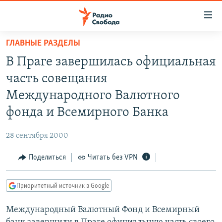
Ссылки
для
упрощенного
ГЛАВНЫЕ РАЗДЕЛЫ
ПРОГРАММЫ
доступа
В Праге завершилась официальная
ПОДКАСТЫ
Вернуться
часть совещания
к
АВТОРСКИЕ ПРОЕКТЫ
Международного Валютного
основному
ЦИТАТЫ СВОБОДЫ
содержанию
фонда и Всемирного Банка
Вернутся
МНЕНИЯ
к
28 сентября 2000
КУЛЬТУРА
главной
Поделиться
Читать без VPN
навигации
IDEL.РЕАЛИИ
Вернутся
КАВКАЗ.РЕАЛИИ
к
Приоритетный источник в Google
СЕВЕР.РЕАЛИИ
поиску
Международный Валютный Фонд и Всемирный
СИБИРЬ.РЕАЛИИ