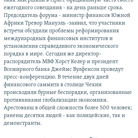
банк завершили в Праге официальную часть своего
РАСПИСАНИЕ ВЕЩАНИЯ
ежегодного совещания - на день раньше срока.
Председатель форума - министр финансов Южной
ПОДПИШИТЕСЬ НА РАССЫЛКУ
Африки Тревор Мануэль -заявил, что участники
встречи обсудили проблемы реформирования
СОЦИАЛЬНЫЕ СЕТИ
международных финансовых институтов и
установления справедливого экономического
порядка в мире. Сегодня же директор-
распорядитель МВФ Хорст Келер и президент
Всемирного банка Джеймс Вулфенсон проведут
Все сайты РСЕ/РС
пресс-конференцию. В течение двух дней
финансового саммита в столице Чехии
происходили бурные беспорядки, организованные
противниками глобализации экономики.
Арестованы в общей сложности более 500 человек;
ранены десятки людей - как полицейские, так и
демонстранты.