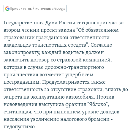
РАСПИСАНИЕ ВЕЩАНИЯ
Приоритетный источник в Google
ПОДПИШИТЕСЬ НА РАССЫЛКУ
Государственная Дума России сегодня приняла во
втором чтении проект закона "Об обязательном
СОЦИАЛЬНЫЕ СЕТИ
страховании гражданской ответственности
владельцев транспортных средств". Согласно
законопроекту, каждый водитель должен
заключить договор со страховой компанией,
которая в случае дорожно-транспортного
Все сайты РСЕ/РС
происшествия возместит ущерб всем
пострадавшим. Предусматривается также
ответственность за отсутствие страховки, вплоть до
запрета на эксплуатацию автомобиля. Против
нововведения выступила фракция "Яблоко",
считающая, что при нынешнем уровне доходов
населения увеличение налогового бремени -
недопустимо.