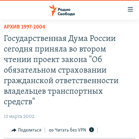
Ссылки
для
упрощенного
АРХИВ 1997-2004
ПРОГРАММЫ
доступа
Государственная Дума России
ПОДКАСТЫ
Вернуться
сегодня приняла во втором
к
АВТОРСКИЕ ПРОЕКТЫ
чтении проект закона "Об
основному
ЦИТАТЫ СВОБОДЫ
содержанию
обязательном страховании
Вернутся
МНЕНИЯ
гражданской ответственности
к
КУЛЬТУРА
владельцев транспортных
главной
навигации
IDEL.РЕАЛИИ
средств"
Вернутся
КАВКАЗ.РЕАЛИИ
к
13 марта 2002
СЕВЕР.РЕАЛИИ
поиску
Поделиться
Читать без VPN
СИБИРЬ.РЕАЛИИ