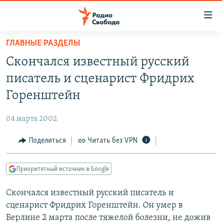
Ссылки
для
упрощенного
ГЛАВНЫЕ РАЗДЕЛЫ
ПРОГРАММЫ
доступа
Скончался известный русский
ПОДКАСТЫ
Вернуться
писатель и сценарист Фридрих
к
АВТОРСКИЕ ПРОЕКТЫ
Горенштейн
основному
ЦИТАТЫ СВОБОДЫ
содержанию
04 марта 2002
Вернутся
МНЕНИЯ
к
Поделиться
Читать без VPN
КУЛЬТУРА
главной
навигации
IDEL.РЕАЛИИ
Приоритетный источник в Google
Вернутся
КАВКАЗ.РЕАЛИИ
к
Скончался известный русский писатель и
СЕВЕР.РЕАЛИИ
поиску
сценарист Фридрих Горенштейн. Он умер в
СИБИРЬ.РЕАЛИИ
Берлине 2 марта после тяжелой болезни, не дожив