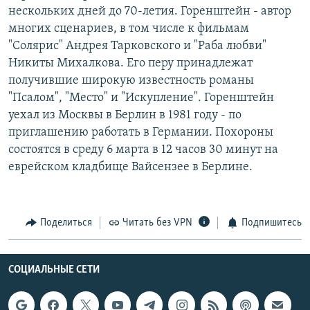
нескольких дней до 70-летия. Горенштейн - автор
РАСПИСАНИЕ ВЕЩАНИЯ
многих сценариев, в том числе к фильмам
ПОДПИШИТЕСЬ НА РАССЫЛКУ
"Солярис" Андрея Тарковского и "Раба любви"
Никиты Михалкова. Его перу принадлежат
СОЦИАЛЬНЫЕ СЕТИ
получившие широкую известность романы
"Псалом", "Место" и "Искупление". Горенштейн
уехал из Москвы в Берлин в 1981 году - по
приглашению работать в Германии. Похороны
состоятся в среду 6 марта в 12 часов 30 минут на
еврейском кладбище Вайсензее в Берлине.
Все сайты РСЕ/РС
Поделиться
Читать без VPN
Подпишитесь
СОЦИАЛЬНЫЕ СЕТИ