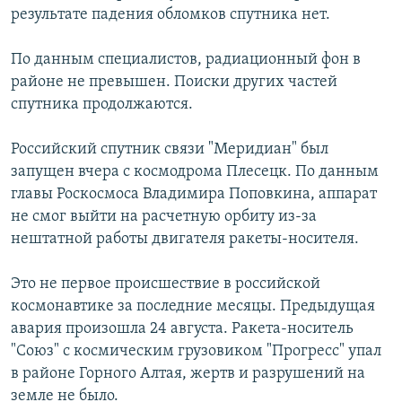
результате падения обломков спутника нет.
РАСПИСАНИЕ ВЕЩАНИЯ
ПОДПИШИТЕСЬ НА РАССЫЛКУ
По данным специалистов, радиационный фон в
районе не превышен. Поиски других частей
СОЦИАЛЬНЫЕ СЕТИ
спутника продолжаются.
Российский спутник связи "Меридиан" был
запущен вчера с космодрома Плесецк. По данным
главы Роскосмоса Владимира Поповкина, аппарат
не смог выйти на расчетную орбиту из-за
Все сайты РСЕ/РС
нештатной работы двигателя ракеты-носителя.
Это не первое происшествие в российской
космонавтике за последние месяцы. Предыдущая
авария произошла 24 августа. Ракета-носитель
"Союз" с космическим грузовиком "Прогресс" упал
в районе Горного Алтая, жертв и разрушений на
земле не было.