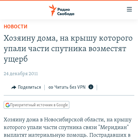
Ссылки
для
упрощенного
НОВОСТИ
ПРОГРАММЫ
доступа
Хозяину дома, на крышу которого
ПОДКАСТЫ
Вернуться
упали части спутника возместят
к
АВТОРСКИЕ ПРОЕКТЫ
ущерб
основному
ЦИТАТЫ СВОБОДЫ
содержанию
24 декабря 2011
Вернутся
МНЕНИЯ
к
Поделиться
Читать без VPN
КУЛЬТУРА
главной
навигации
IDEL.РЕАЛИИ
Приоритетный источник в Google
Вернутся
КАВКАЗ.РЕАЛИИ
к
Хозяину дома в Новосибирской области, на крышу
СЕВЕР.РЕАЛИИ
поиску
которого упали части спутника связи "Меридиан"
СИБИРЬ.РЕАЛИИ
выплатят материальную помощь. Пострадавших в