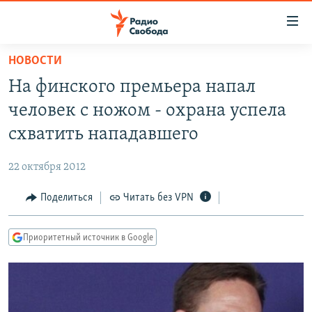
Ссылки
для
упрощенного
НОВОСТИ
ПРОГРАММЫ
доступа
На финского премьера напал
ПОДКАСТЫ
Вернуться
человек с ножом - охрана успела
к
АВТОРСКИЕ ПРОЕКТЫ
схватить нападавшего
основному
ЦИТАТЫ СВОБОДЫ
содержанию
22 октября 2012
Вернутся
МНЕНИЯ
к
Поделиться
Читать без VPN
КУЛЬТУРА
главной
навигации
IDEL.РЕАЛИИ
Приоритетный источник в Google
Вернутся
КАВКАЗ.РЕАЛИИ
к
СЕВЕР.РЕАЛИИ
поиску
СИБИРЬ.РЕАЛИИ