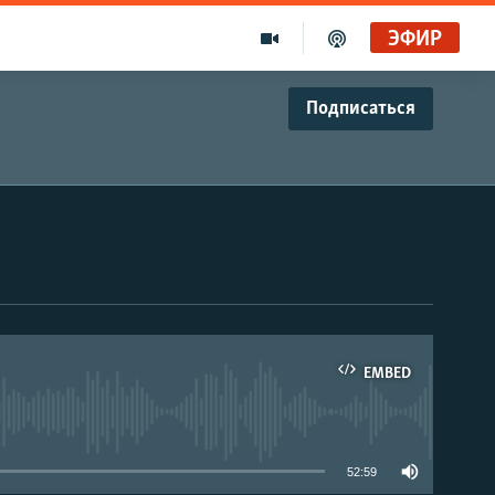
ЭФИР
Подписаться
EMBED
able
52:59