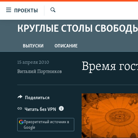
Ссылки
ПРОЕКТЫ
для
Искать
упрощенного
КРУГЛЫЕ СТОЛЫ СВОБОД
ПРОГРАММЫ
доступа
ПОДКАСТЫ
Вернуться
ВЫПУСКИ
ОПИСАНИЕ
АВТОРСКИЕ ПРОЕКТЫ
к
основному
ЦИТАТЫ СВОБОДЫ
15 апреля 2010
Время гос
содержанию
МНЕНИЯ
Виталий Портников
Вернутся
КУЛЬТУРА
к
главной
IDEL.РЕАЛИИ
Поделиться
навигации
КАВКАЗ.РЕАЛИИ
Вернутся
Читать без VPN
к
СЕВЕР.РЕАЛИИ
поиску
Приоритетный источник в
СИБИРЬ.РЕАЛИИ
Google