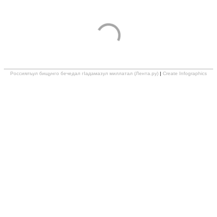
Россиялъул бищунго бечедал гIадамазул миллатал (Лента.ру)
|
Create Infographics