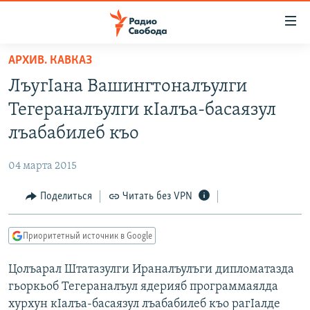
Ссылки
для
упрощенного
АРХИВ. КАВКАЗ
ПРОГРАММЫ
доступа
ЛъугIана Вашингтоналъулги
ПОДКАСТЫ
Вернуться
Тегераналъулги кIалъа-басаязул
к
АВТОРСКИЕ ПРОЕКТЫ
лъабабилеб къо
основному
ЦИТАТЫ СВОБОДЫ
содержанию
04 марта 2015
Вернутся
МНЕНИЯ
к
Поделиться
Читать без VPN
КУЛЬТУРА
главной
навигации
IDEL.РЕАЛИИ
Приоритетный источник в Google
Вернутся
КАВКАЗ.РЕАЛИИ
к
Цолъарал Штатазулги Ираналъулъги дипломатазда
СЕВЕР.РЕАЛИИ
поиску
гьоркьоб Тегераналъул ядерияб программаялда
СИБИРЬ.РЕАЛИИ
хурхун кIалъа-басаязул лъабабилеб къо рагIалде