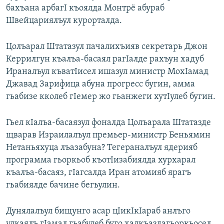
бахъана арбагI къоялда Монтрё абураб
РАСПИСАНИЕ ВЕЩАНИЯ
Швейцариялъул курорталда.
ПОДПИШИТЕСЬ НА РАССЫЛКУ
Цолъарал Штатазул пачалихъияв секретарь Джон
СОЦИАЛЬНЫЕ СЕТИ
Керрилгун къалъа-басаял рагIалде рахъун хадуб
Ираналъул къватIисел ишазул министр МохIамад
Джавад Зарифица абуна прогресс бугин, амма
гьабизе кколеб гIемер жо гьанжеги хутIулеб бугин.
Все сайты РСЕ/РС
Гьел кIалъа-басаязул фоналда Цолъарала Штатазде
щварав Израилалъул премьер-министр Беньямин
Нетаньяхуца лъазабуна? Тегераналъул ядерияб
программа гьоркьоб къотIизабиялда хурхарал
къалъа-басаяз, гIагсалда Иран атомияб ярагъ
гьабиялде бачине бегьулин.
Дунялалъул бищунго асар цIикIкIараб анлъго
улкаялъ гIамал гьабулеб буго халкъаздагьоркьосел