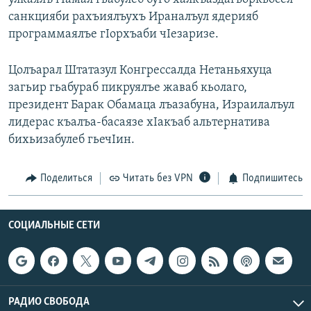
санкцияби рахъиялъухъ Ираналъул ядерияб
программаялъе гIорхъаби чIезаризе.
Цолъарал Штатазул Конгрессалда Нетаньяхуца
загьир гьабураб пикруялъе жаваб кьолаго,
президент Барак Обамаца лъазабуна, Израилалъул
лидерас къалъа-басаязе хIакъаб альтернатива
бихьизабулеб гьечIин.
Поделиться
Читать без VPN
Подпишитесь
СОЦИАЛЬНЫЕ СЕТИ
РАДИО СВОБОДА