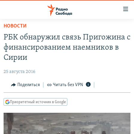
Ссылки
для
упрощенного
НОВОСТИ
ПРОГРАММЫ
доступа
РБК обнаружил связь Пригожина с
ПОДКАСТЫ
Вернуться
финансированием наемников в
к
АВТОРСКИЕ ПРОЕКТЫ
Сирии
основному
ЦИТАТЫ СВОБОДЫ
содержанию
25 августа 2016
Вернутся
МНЕНИЯ
к
Поделиться
Читать без VPN
КУЛЬТУРА
главной
навигации
IDEL.РЕАЛИИ
Приоритетный источник в Google
Вернутся
КАВКАЗ.РЕАЛИИ
к
СЕВЕР.РЕАЛИИ
поиску
СИБИРЬ.РЕАЛИИ