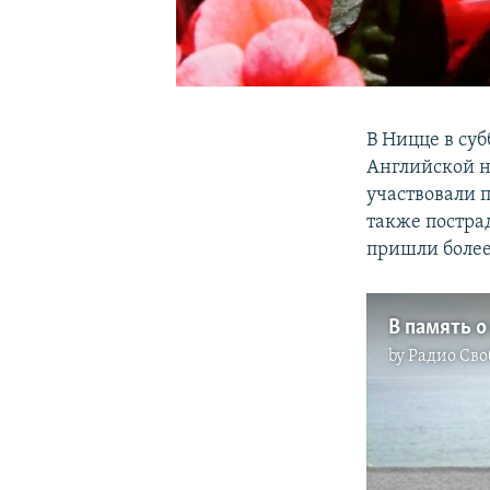
В Ницце в су
Английской н
участвовали 
также постра
пришли более
В память 
by
Радио Сво