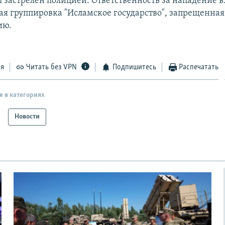
 застрелен полицией. Ответственность за нападение в
ая группировка "Исламское государство", запрещенная 
ию.
ся
Читать без VPN
Подпишитесь
Распечатать
е в категориях
Новости