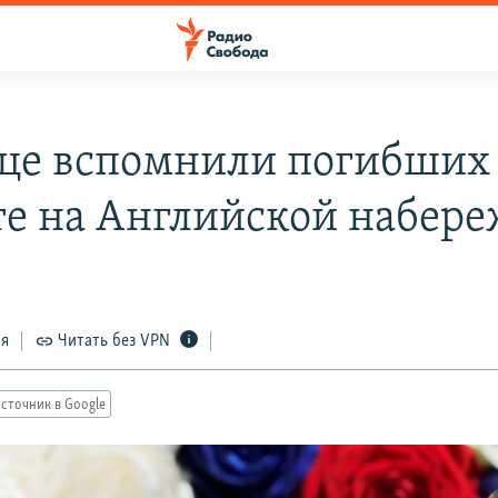
це вспомнили погибших
те на Английской набер
ся
Читать без VPN
сточник в Google