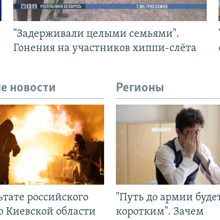
"Задерживали целыми семьями".
Гонения на участников хиппи-слёта
е новости
Регионы
ьтате российского
"Путь до армии буде
о Киевской области
коротким". Зачем