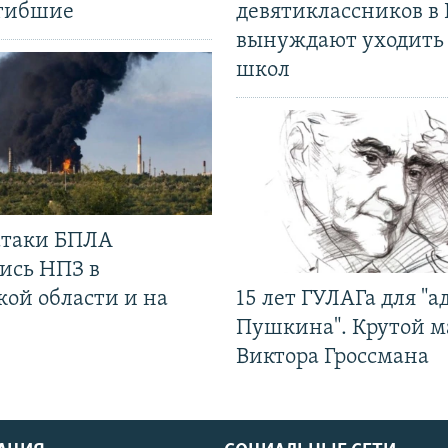
огибшие
девятиклассников в 
вынуждают уходить
школ
 атаки БПЛА
ись НПЗ в
кой области и на
15 лет ГУЛАГа для "а
Пушкина". Крутой 
Виктора Гроссмана