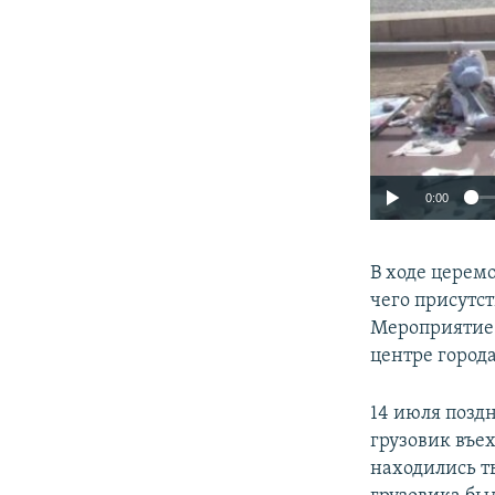
0:00
В ходе церем
чего присутс
Мероприятие 
центре города
14 июля позд
грузовик въех
находились т