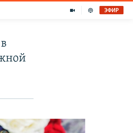
ЭФИР
 в
ежной