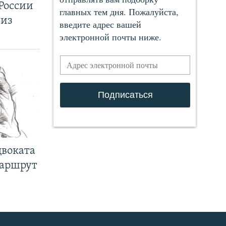
России
 из
двоката
маршрут