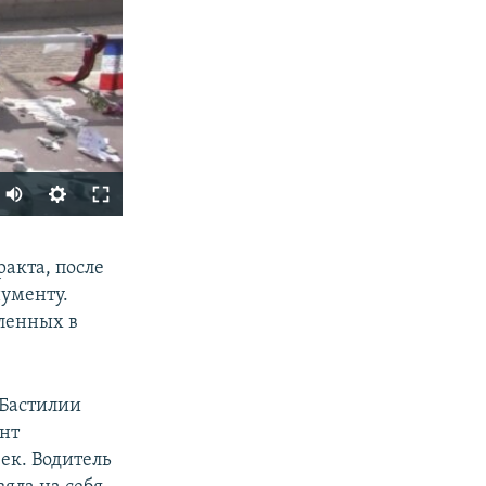
SHARE
акта, после
ументу.
ленных в
 Бастилии
ент
ек. Водитель
px
width