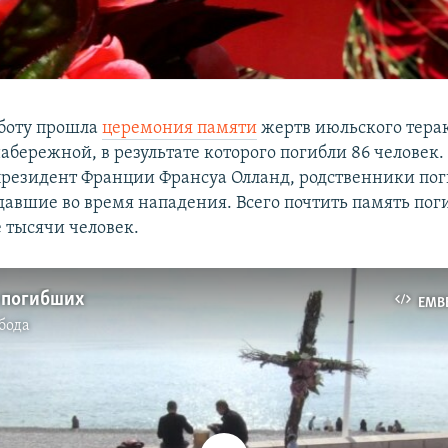
бботу прошла
церемония памяти
жертв июльского терак
абережной, в результате которого погибли 86 человек
президент Франции Франсуа Олланд, родственники пог
давшие во время нападения. Всего почтить память по
 тысячи человек.
о погибших
EMB
бода
No media source currently available