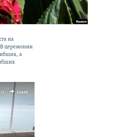
та на
. В церемонии
ибших, а
гибших
ED
SHARE