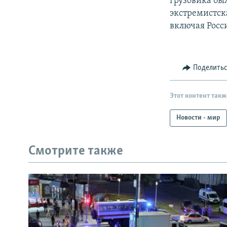
грузовика был
экстремистск
включая Росс
Поделить
Этот контент такж
Новости - мир
Смотрите также