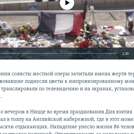
1:30
EMBED
онии солисты местной оперы зачитали имена жертв тер
твовавшие поднесли цветы к импровизированному мон
транслировали по телевидению и на экранах, установ
.
но вечером в Ницце во время празднования Дня взятия
ал в толпу на Английской набережной, где в этот мом
ысячи отдыхающих. Нападение унесло жизни 86 челов