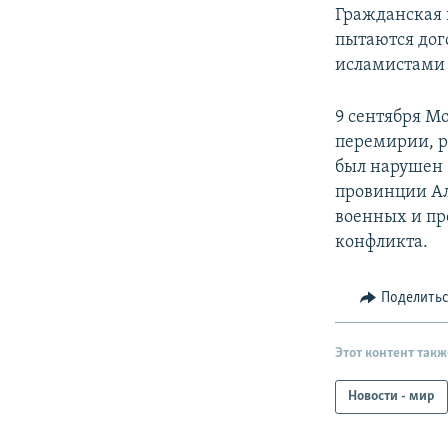
Гражданская 
пытаются дог
исламистами 
9 сентября М
перемирии, р
был нарушен 
провинции Ал
военных и пр
конфликта.
Поделить
Этот контент такж
Новости - мир