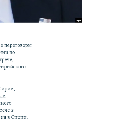
ье переговоры
нии по
трече,
 сирийского
Сирии,
ели
тного
рече в
ия в Сирии.