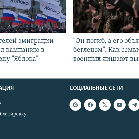
ятелей эмиграции
"Он погиб, а его объ
ил кампанию в
беглецом". Как семь
жку "Яблока"
военных лишают вы
АЦИЯ
СОЦИАЛЬНЫЕ СЕТИ
ь
 блокировку