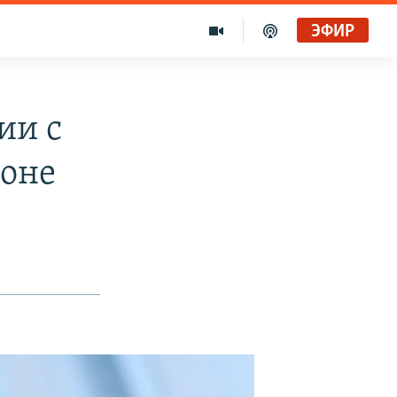
ЭФИР
ии с
доне