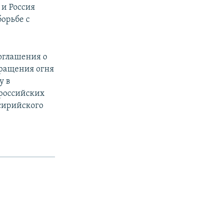
 и Россия
орьбе с
оглашения о
кращения огня
у в
 российских
сирийского