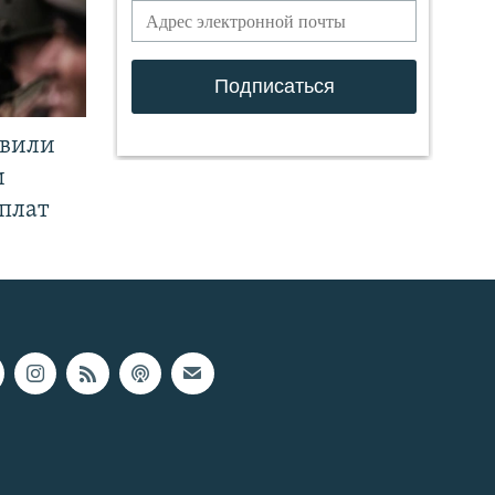
явили
и
плат