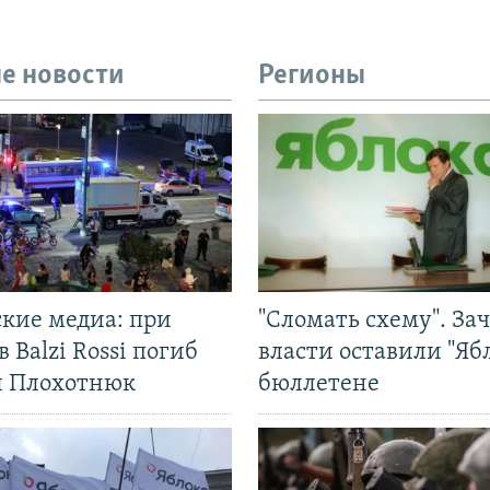
е новости
Регионы
ские медиа: при
"Сломать схему". За
в Balzi Rossi погиб
власти оставили "Ябл
л Плохотнюк
бюллетене