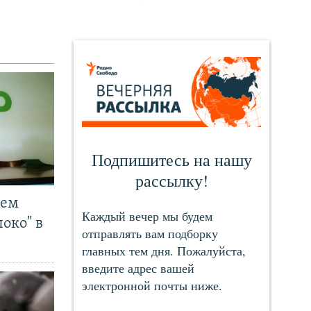
чем
око" в