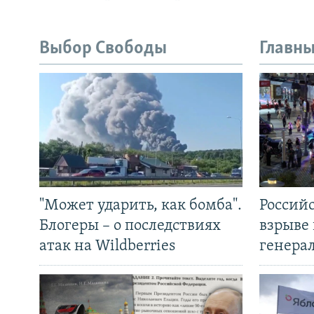
Выбор Свободы
Главны
"Может ударить, как бомба".
Россий
Блогеры – о последствиях
взрыве 
атак на Wildberries
генера