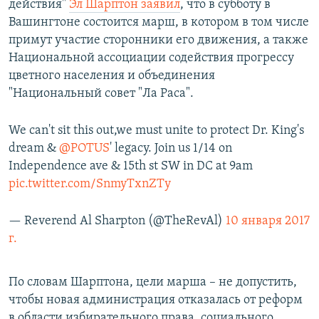
действия"
Эл Шарптон заявил
, что в субботу в
Вашингтоне состоится марш, в котором в том числе
примут участие сторонники его движения, а также
Национальной ассоциации содействия прогрессу
цветного населения и объединения
"Национальный совет "Ла Раса".
We can't sit this out,we must unite to protect Dr. King's
dream &
@POTUS
' legacy. Join us 1/14 on
Independence ave & 15th st SW in DC at 9am
pic.twitter.com/SnmyTxnZTy
— Reverend Al Sharpton (@TheRevAl)
10 января 2017
г.
По словам Шарптона, цели марша – не допустить,
чтобы новая администрация отказалась от реформ
в области избирательного права, социального