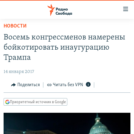
Ссылки
для
упрощенного
НОВОСТИ
ПРОГРАММЫ
доступа
Восемь конгрессменов намерены
ПОДКАСТЫ
Вернуться
бойкотировать инаугурацию
к
АВТОРСКИЕ ПРОЕКТЫ
Трампа
основному
ЦИТАТЫ СВОБОДЫ
содержанию
14 января 2017
Вернутся
МНЕНИЯ
к
Поделиться
Читать без VPN
КУЛЬТУРА
главной
навигации
IDEL.РЕАЛИИ
Приоритетный источник в Google
Вернутся
КАВКАЗ.РЕАЛИИ
к
СЕВЕР.РЕАЛИИ
поиску
СИБИРЬ.РЕАЛИИ