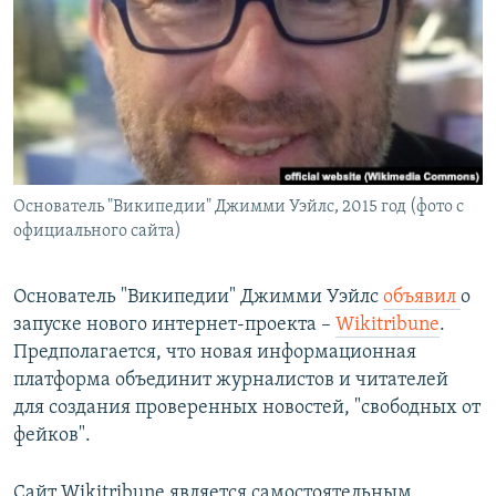
РАСПИСАНИЕ ВЕЩАНИЯ
ПОДПИШИТЕСЬ НА РАССЫЛКУ
СОЦИАЛЬНЫЕ СЕТИ
Основатель "Википедии" Джимми Уэйлс, 2015 год (фото с
официального сайта)
Все сайты РСЕ/РС
Основатель "Википедии" Джимми Уэйлс
объявил
о
запуске нового интернет-проекта –
Wikitribune
.
Предполагается, что новая информационная
платформа объединит журналистов и читателей
для создания проверенных новостей, "свободных от
фейков".
Сайт Wikitribune является самостоятельным