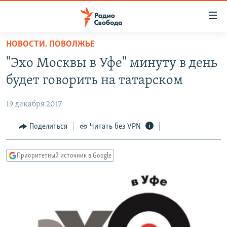
Ссылки
для
упрощенного
НОВОСТИ. ПОВОЛЖЬЕ
ПРОГРАММЫ
доступа
"Эхо Москвы в Уфе" минуту в день
ПОДКАСТЫ
Вернуться
будет говорить на татарском
к
АВТОРСКИЕ ПРОЕКТЫ
основному
19 декабря 2017
ЦИТАТЫ СВОБОДЫ
содержанию
Вернутся
МНЕНИЯ
Поделиться
Читать без VPN
к
КУЛЬТУРА
главной
Приоритетный источник в Google
навигации
IDEL.РЕАЛИИ
Вернутся
КАВКАЗ.РЕАЛИИ
к
СЕВЕР.РЕАЛИИ
поиску
СИБИРЬ.РЕАЛИИ