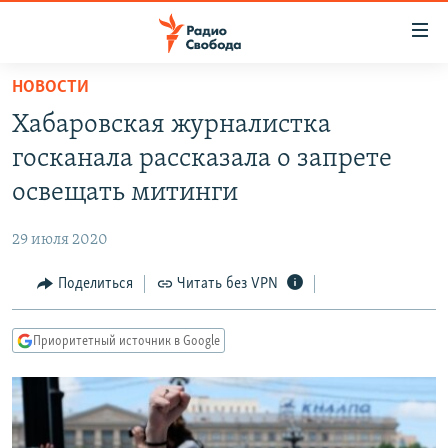
Ссылки
для
упрощенного
НОВОСТИ
ПРОГРАММЫ
доступа
Хабаровская журналистка
ПОДКАСТЫ
Вернуться
госканала рассказала о запрете
к
АВТОРСКИЕ ПРОЕКТЫ
освещать митинги
основному
ЦИТАТЫ СВОБОДЫ
содержанию
29 июля 2020
Вернутся
МНЕНИЯ
к
Поделиться
Читать без VPN
КУЛЬТУРА
главной
навигации
IDEL.РЕАЛИИ
Приоритетный источник в Google
Вернутся
КАВКАЗ.РЕАЛИИ
к
СЕВЕР.РЕАЛИИ
поиску
СИБИРЬ.РЕАЛИИ