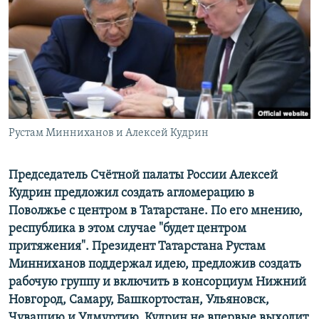
РАСПИСАНИЕ ВЕЩАНИЯ
ПОДПИШИТЕСЬ НА РАССЫЛКУ
СОЦИАЛЬНЫЕ СЕТИ
Рустам Минниханов и Алексей Кудрин
Все сайты РСЕ/РС
Председатель Счётной палаты России Алексей
Кудрин предложил создать агломерацию в
Поволжье с центром в Татарстане. По его мнению,
республика в этом случае "будет центром
притяжения". Президент Татарстана Рустам
Минниханов поддержал идею, предложив создать
рабочую группу и включить в консорциум Нижний
Новгород, Самару, Башкортостан, Ульяновск,
Чувашию и Удмуртию. Кудрин не впервые выходит