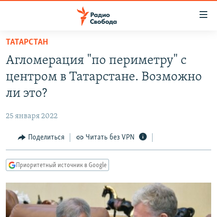
Ссылки
для
упрощенного
ТАТАРСТАН
ПРОГРАММЫ
доступа
Агломерация "по периметру" с
ПОДКАСТЫ
Вернуться
центром в Татарстане. Возможно
к
АВТОРСКИЕ ПРОЕКТЫ
ли это?
основному
ЦИТАТЫ СВОБОДЫ
содержанию
25 января 2022
Вернутся
МНЕНИЯ
к
Поделиться
Читать без VPN
КУЛЬТУРА
главной
навигации
IDEL.РЕАЛИИ
Приоритетный источник в Google
Вернутся
КАВКАЗ.РЕАЛИИ
к
СЕВЕР.РЕАЛИИ
поиску
СИБИРЬ.РЕАЛИИ