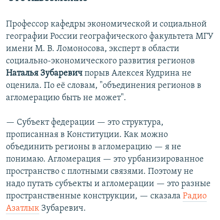
Auto
240p
360p
480p
480p
720p
Профессор кафедры экономической и социальной
720p
географии России географического факультета МГУ
имени М. В. Ломоносова, эксперт в области
социально-экономического развития регионов
Наталья Зубаревич
порыв Алексея Кудрина не
оценила. По её словам, "объединения регионов в
агломерацию быть не может".
— Субъект федерации — это структура,
прописанная в Конституции. Как можно
объединить регионы в агломерацию — я не
понимаю. Агломерация — это урбанизированное
пространство с плотными связями. Поэтому не
надо путать субъекты и агломерации — это разные
пространственные конструкции, — сказала
Радио
Азатлык
Зубаревич.