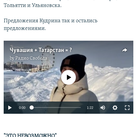
Тольятти и Ульяновска.
Предложения Кудрина так и остались
предложениями.
Чувашия + Татарстан = ?
by
Радио Свобода
No media source currently available
Auto
0:00
1:22
240p
360p
"ЭТО НЕВОЗМОЖНО"