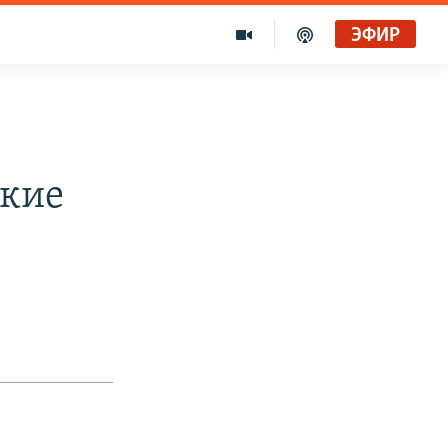
ЭФИР
ские