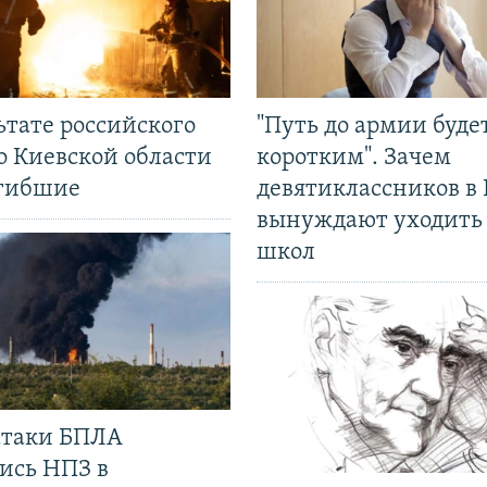
ьтате российского
"Путь до армии буде
о Киевской области
коротким". Зачем
огибшие
девятиклассников в 
вынуждают уходить
школ
 атаки БПЛА
ись НПЗ в