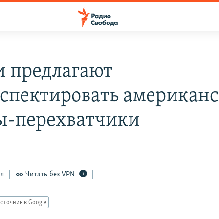
и предлагают
спектировать американ
ы-перехватчики
ся
Читать без VPN
сточник в Google