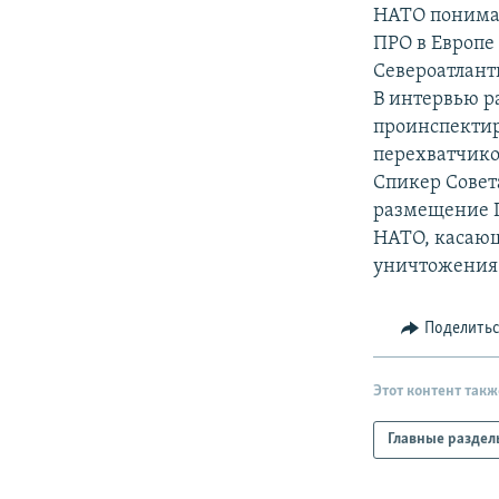
РАСПИСАНИЕ ВЕЩАНИЯ
НАТО понимае
ПОДПИШИТЕСЬ НА РАССЫЛКУ
ПРО в Европе 
Североатлант
В интервью р
проинспектир
перехватчиков
Спикер Совет
размещение П
НАТО, касающ
уничтожения
Поделить
Этот контент такж
Главные раздел