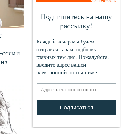
т
России
 из