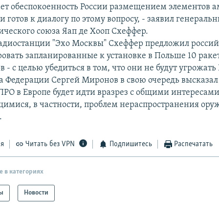
т обеспокоенность России размещением элементов 
и готов к диалогу по этому вопросу, - заявил генераль
ического союза Яап де Хооп Схеффер.
адиостанции "Эхо Москвы" Схеффер предложил россий
овать запланированные к установке в Польше 10 раке
 - с целью убедиться в том, что они не будут угрожать
а Федерации Сергей Миронов в свою очередь высказал
РО в Европе будет идти вразрез с общими интересами
имися, в частности, проблем нераспространения ору
.
ся
Читать без VPN
Подпишитесь
Распечатать
е в категориях
ы
Новости