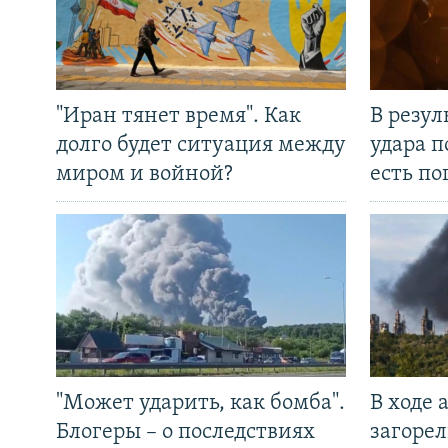
"Иран тянет время". Как
В резул
долго будет ситуация между
удара п
миром и войной?
есть п
"Может ударить, как бомба".
В ходе
Блогеры – о последствиях
загорел