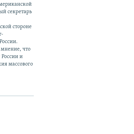
американской
ный секретарь
ской стороне
т-
 России.
 мнение, что
 России и
жия массового