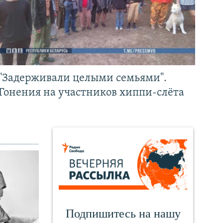
"Задерживали целыми семьями".
Гонения на участников хиппи-слёта