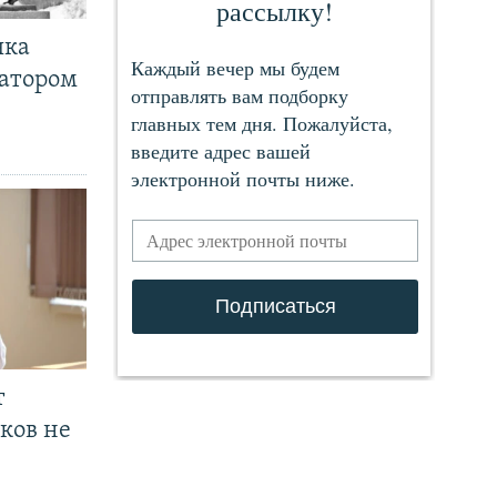
чка
ратором
т
ков не