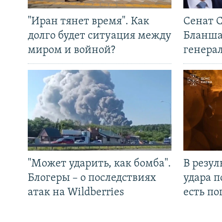
"Иран тянет время". Как
Сенат 
долго будет ситуация между
Бланша
миром и войной?
генера
"Может ударить, как бомба".
В резул
Блогеры – о последствиях
удара п
атак на Wildberries
есть п