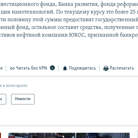
нвестиционного фонда, Банка развития, фонда рефор
ции нанотехнологий. По текущему курсу это более 25
чти половину этой суммы предоставит государственны
нный фонд, остальное составят средства, полученные 
ктивов нефтяной компании ЮКОС, признанной банкро
ся
Читать без VPN
Подпишитесь
Распечатать
е в категориях
ы
Новости