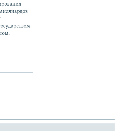
мирования
 миллиардов
й
государством
том.