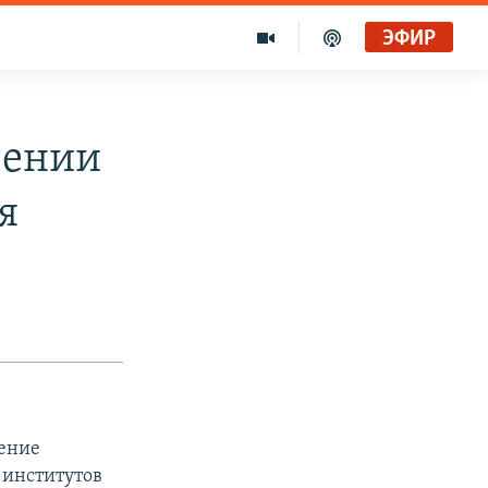
ЭФИР
чении
я
ление
 институтов