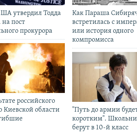
США утвердил Тодда
Как Параша Сибиря
 на пост
встретилась с импе
льного прокурора
или история одного
компромисса
ьтате российского
о Киевской области
"Путь до армии буде
огибшие
коротким". Школьни
берут в 10-й класс