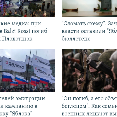
ские медиа: при
"Сломать схему". За
в Balzi Rossi погиб
власти оставили "Ябл
л Плохотнюк
бюллетене
ятелей эмиграции
"Он погиб, а его объ
ил кампанию в
беглецом". Как семь
жку "Яблока"
военных лишают вы