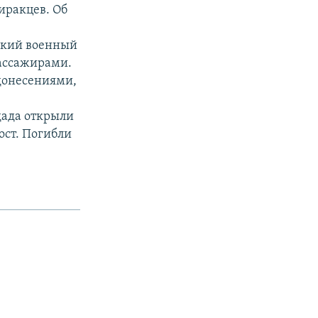
иракцев. Об
ский военный
пассажирами.
донесениями,
дада открыли
ост. Погибли