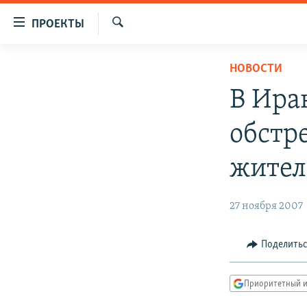
Ссылки
ПРОЕКТЫ
для
Искать
упрощенного
ПРОГРАММЫ
НОВОСТИ
доступа
ПОДКАСТЫ
В Ира
Вернуться
АВТОРСКИЕ ПРОЕКТЫ
к
обстр
основному
ЦИТАТЫ СВОБОДЫ
содержанию
МНЕНИЯ
жител
Вернутся
КУЛЬТУРА
к
главной
27 ноября 2007
IDEL.РЕАЛИИ
навигации
КАВКАЗ.РЕАЛИИ
Вернутся
Поделить
к
СЕВЕР.РЕАЛИИ
поиску
СИБИРЬ.РЕАЛИИ
Приоритетный и