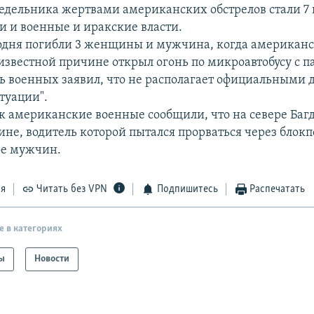
недельника жертвами американских обстрелов стали 7 
и и военные и иракские власти.
годня погибли 3 женщины и мужчина, когда американ
еизвестной причине открыл огонь по микроавтобусу с 
ь военных заявил, что не располагает официальными 
итуации".
к американские военные сообщили, что на севере Баг
ине, водитель которой пытался прорваться через блокп
ое мужчин.
ся
Читать без VPN
Подпишитесь
Распечатать
е в категориях
ы
Новости