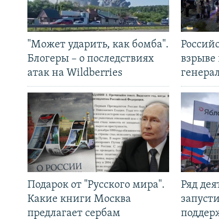
"Может ударить, как бомба".
Россий
Блогеры – о последствиях
взрыве 
атак на Wildberries
генера
Подарок от "Русского мира".
Ряд де
Какие книги Москва
запуст
предлагает сербам
поддер