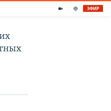
ЭФИР
ких
стных