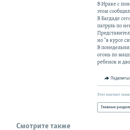
РАСПИСАНИЕ ВЕЩАНИЯ
В Ираке с по
ПОДПИШИТЕСЬ НА РАССЫЛКУ
этом сообщил
В Багдаде се
патруль по н
Представител
но "в курсе с
В понедельни
огонь по маш
ребенок и дв
Поделить
Этот контент такж
Главные раздел
Смотрите также