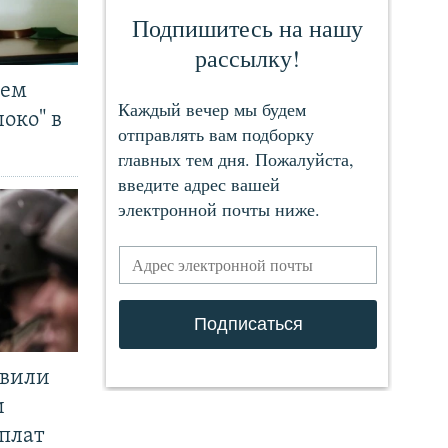
чем
око" в
явили
и
плат