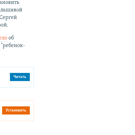
тановить
фальшивой
 Сергей
вой.
ело
об
 "ребенок-
Читать
Установить