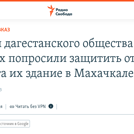
ВКАЗ
 дагестанского общества
х попросили защитить о
та их здание в Махачкале
3
ся
Читать без VPN
сточник в Google