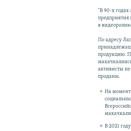
"В 90-х годах
предприятия 
в видеоролик
По адресу Ла
принадлежаще
продукцию. 
махачкалинск
активисты не
проданы.
На момент 
социальны
Всероссий
махачкали
В 2021 год