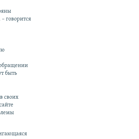
еряны
 – говорится
ую
 обращении
ут быть
в своих
сайте
блемы
вигающаяся