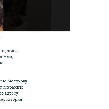
о
ращение с
 землю,
ле.
.
ргею Меликову
т сохранить
по адресу
 территория –