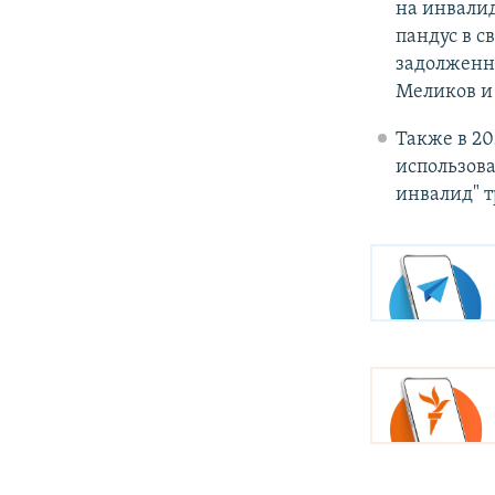
на инвалид
пандус в с
задолженн
Меликов и
Также в 2
использова
инвалид" 