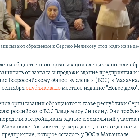
записывают обращение к Сергею Меликову, стоп-кадр из виде
члены общественной организации слепых записали об
защитить от захвата и продажи здание предприятия и
е Всероссийскому обществу слепых (ВОС) в Махачка
 сентября
опубликовало
местное издание "Новое дело"
енов организации обращаются к главе республики Се
телю российского ВОС Владимиру Сипкину. Они требую
 передачи застройщикам здание и земельный участок 
в Махачкале. Активисты утверждают, что это здание и
 предприятие, которое осталось у ВОС в Махачкале.