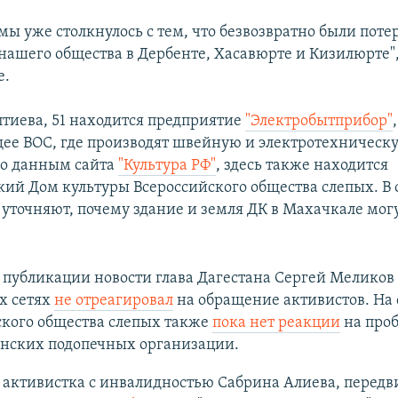
 мы уже столкнулось с тем, что безвозвратно были пот
нашего общества в Дербенте, Хасавюрте и Кизилюрте",
е.
птиева, 51 находится предприятие
"Электробытприбор"
,
е ВОС, где производят швейную и электротехническ
По данным сайта
"Культура РФ"
, здесь также находится
ий Дом культуры Всероссийского общества слепых. В
 уточняют, почему здание и земля ДК в Махачкале мог
публикации новости глава Дагестана Сергей Меликов 
х сетях
не отреагировал
на обращение активистов. На 
ского общества слепых также
пока нет реакции
на про
нских подопечных организации.
у активистка с инвалидностью Сабрина Алиева, перед