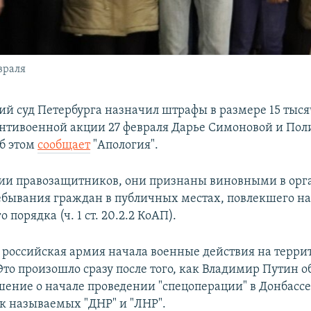
евраля
ий суд Петербурга назначил штрафы в размере 15 тыся
нтивоенной акции 27 февраля Дарье Симоновой и Пол
б этом
сообщает
"Апология".
ии правозащитников, они признаны виновными в орг
ебывания граждан в публичных местах, повлекшего н
 порядка (ч. 1 ст. 20.2.2 КоАП).
 российская армия начала военные действия на терри
то произошло сразу после того, как Владимир Путин о
ение о начале проведении "спецоперации" в Донбассе
к называемых "ДНР" и "ЛНР".