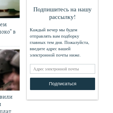
чем
око" в
явили
и
плат