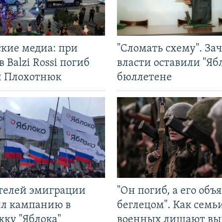
ские медиа: при
"Сломать схему". За
в Balzi Rossi погиб
власти оставили "Ябл
л Плохотнюк
бюллетене
ятелей эмиграции
"Он погиб, а его объ
ил кампанию в
беглецом". Как семь
жку "Яблока"
военных лишают вы