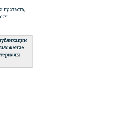
и протеста,
ысяч
 публикации
приложение
атериалы