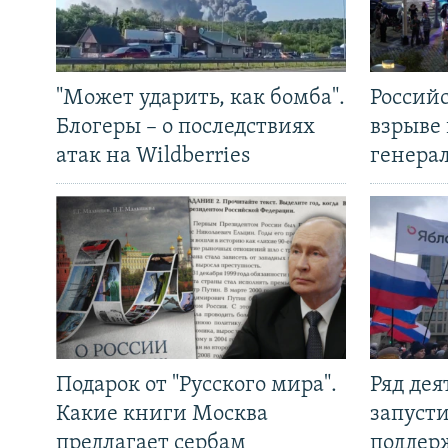
"Может ударить, как бомба".
Россий
Блогеры – о последствиях
взрыве 
атак на Wildberries
генера
Подарок от "Русского мира".
Ряд де
Какие книги Москва
запуст
предлагает сербам
поддер