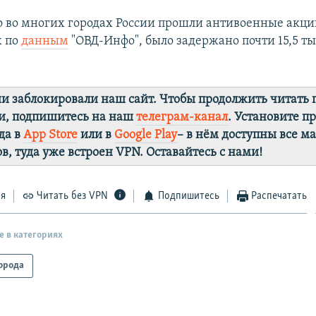
о во многих городах России прошли антивоенные акци
х по
данным
"ОВД-Инфо", было задержано почти 15,5 т
ии заблокировали наш сайт. Чтобы продолжить читать
и, подпишитесь на наш
телеграм-канал
. Установите 
да в
App Store
или в
Google Play
– в нём доступны все м
в, туда уже встроен VPN. Оставайтесь с нами!
ся
Читать без VPN
Подпишитесь
Распечатать
е в категориях
орода