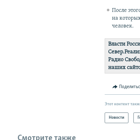
После этог
на которы
человек.
Власти Росс
Север.Реали
Радио Свобо
наших сайто
Поделить
Этот контент такж
Новости
Г
Смотрите также