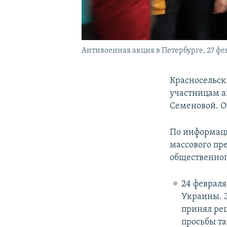
Антивоенная акция в Петербурге, 27 ф
Красносельск
участницам а
Семеновой. О
По информац
массового пр
общественного
24 февраля
Украины. Э
принял реш
просьбы та