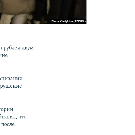
ч рублей двум
ине
анизации
арушение
тории
бъявил, что
 после