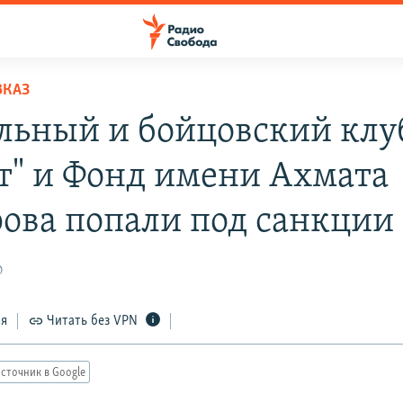
ВКАЗ
льный и бойцовский кл
т" и Фонд имени Ахмата
ова попали под санкци
0
ся
Читать без VPN
сточник в Google