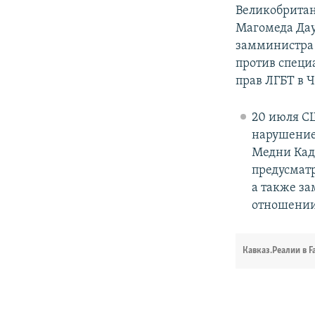
Великобритан
Магомеда Дау
замминистра 
против специ
прав ЛГБТ в Ч
20 июля 
нарушение 
Медни Кад
предусматр
а также за
отношении
Кавказ.Реалии в F