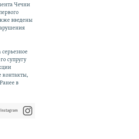
мента Чечни
первого
акже введены
нарушения
 серьезное
го супругу
кции
е контакты,
Ранее в
 Instagram