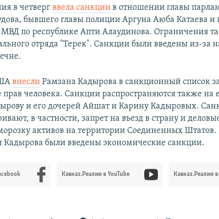
ия в четверг
ввела санкции
в отношении главы парла
дова, бывшего главы полиции Аргуна Аюба Катаева и 
МВД по республике Апти Алаудинова. Ограничения т
ального отряда "Терек". Санкции были введены из-за 
ечне.
США
внесли
Рамзана Кадырова в санкционный список за
прав человека. Санкции распространяются также на е
ырову и его дочерей Айшат и Карину Кадыровых. Сан
ивают, в частности, запрет на въезд в страну и деловы
морозку активов на территории Соединенных Штатов. 
 Кадырова были введены экономические санкции.
acebook
Кавказ.Реалии в YouTube
Кавказ.Реалии в