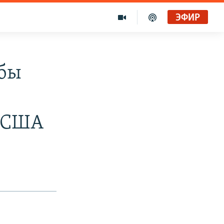
ЭФИР
убы
и США