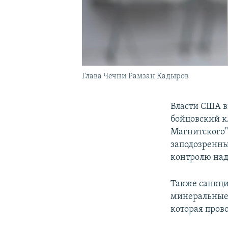
Глава Чечни Рамзан Кадыров
Власти США в
бойцовский к
Магнитского"
заподозренны
контролю на
Также санкци
минеральные 
которая пров