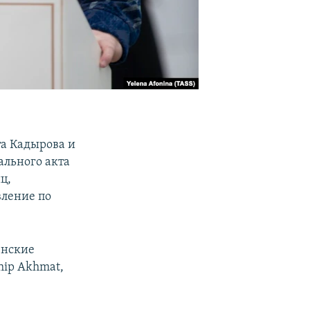
а Кадырова и
ального акта
ц,
ление по
енские
hip Akhmat,