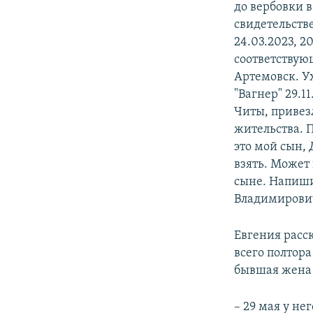
до вербовки в
свидетельстве
24.03.2023, 2
соответствующ
Артемовск. Ух
"Вагнер" 29.1
Читы, привез
жительства. 
это мой сын, 
взять. Может 
сыне. Напиш
Владимирович
Евгения расс
всего полтора
бывшая жена 
– 29 мая у не