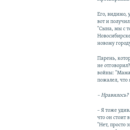
Его, видимо, 
вот и получил
"Сына, мы с 
Новосибирске
новому городу
Парень, котор
не отговорил?
войны: "Мама,
пожалел, что 
– Нравилось?
– Я тоже удив
что он стоит 
"Нет, просто 