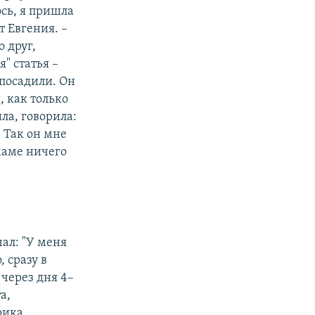
ось, я пришла
т Евгения. –
о друг,
я" статья –
 посадили. Он
, как только
ла, говорила:
. Так он мне
 маме ничего
чал: "У меня
, сразу в
 через дня 4–
а,
рика.