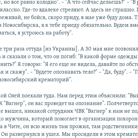
 но все равно холодно". – "А что сейчас делаешь?" – "В 
классно. Где-то вдалеке стреляют. А здесь не страшно. 
еживай, не бойся, скоро приду, в мае уже буду дома. 
 Новосибирска, я к тебе приеду обязательно. Будем вм
аться, я устроюсь на работу".
 три раза оттуда [из Украины]. А 30 мая мне позвони
и сказали о том, что он погиб: "В какой форме одежды
нить?" Я говорю: "Я его еще не видела, давайте по обс
к и скажу". – "Будете опознавать тело?" – "Да, буду". – 
в новосибирский крематорий".
ой Олей поехали туда. Нам перед этим объяснили: "Вы
 "Вагнер", он вас проведет на опознание". Полчетверт
не вышел, никакой сотрудник ЧВК "Вагнер" к нам не п
о мужчина, который помогает в организации похорон. 
а в Чите, он всю жизнь там прожил, там родственники
 Он развернулся и ушел. Мы просидели в этом кремато