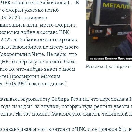
 ЧВК оставался в Забайкалье). – В
 о смерти указано погиб
0.05.2023 составлена
ая запись акта, место смерти г.
одил на войну в составе ЧВК
1.2022 из Забайкальского края из
ли в Новосибирск по месту моего
Похоронили в Чите. Не верю, что
ДНК-экспертизу не из чего было
Максим Просвиркин
кто то, что-нибудь знает о моем
ите! Просвиркин Максим
 19.06.1990 года рождения".
казывает журналисту Сибирь.Реалии, что переехала в
 года назад из-за внучки, которую туда решила увезти
сына. На тот момент Максим уже сидел в читинской 
го заканчивался этот контракт с ЧВК, и он должен был 