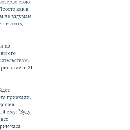
резерве стою.
Просто как в
Ты не вздумай
есте жить,
ли из
 вы его
тоятельствам.
"Приезжайте 31
йдет
ого приехали,
одошел.
Я ему: "Буду
 все
рии часа