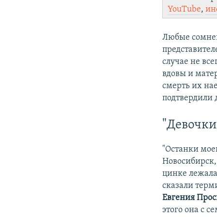
YouTube
,
ин
Любые сомнен
представителе
случае не все
вдовы и мате
смерть их на
подтвердили д
"Девочки
"Останки мое
Новосибирск,
цинке лежала
сказали терм
Евгения Про
этого она с с