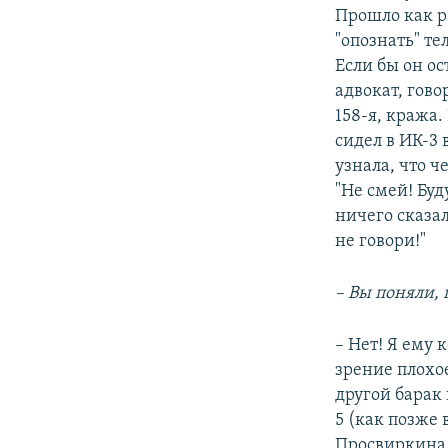
Прошло как ра
"опознать" те
Если бы он ос
адвокат, гово
158-я, кража.
сидел в ИК-3 
узнала, что 
"Не смей! Буд
ничего сказал
не говори!"
– Вы поняли, 
– Нет! Я ему 
зрение плохое
другой барак 
5 (как позже 
Просвиркина 