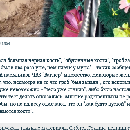
калье
ла большая черная кость", "обугленные кости", "гроб 
б был в два раза уже, чем плечи у мужа" – таких сообще
й наемников ЧВК "Вагнер" множество. Некоторые ж
 что, несмотря на то что гроб "был запаян", его вскрыл
уже невозможно – "тело уже сгнило", либо было настол
что тест делать отказались. Многие родственники не 
бы, но по их весу отмечают, что он "как будто пустой" 
ваются кости".
опускать главные материалы Сибирь.Реалии, подпиши