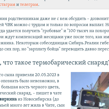
стаграм
и
телеграм
.
ия родственникам даже не с кем обсудить – дозвонит
й ЧВК можно с трудом и только по вопросам выплат. Но
гда удается получить "гробовые" и "100 тысяч на похор
ри ждут компенсаций месяцами уже после того, как и
емника. Некоторым собеседницам Сибирь.Реалии гибе
о сих пор, но "зарплату бойца" переводить давно перес
, что такое термобарический снаряд
го сына привезли 20.05.2023 в
 опознать было невозможно, в
 большая кость черного цвета,
ический снаряд, – пишет в чате
свиркина
из Новосибирска (до
емьей много лет жила в Чите, сын