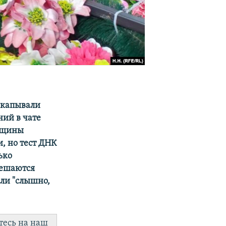
закапывали
ний в чате
енщины
и, но тест ДНК
ько
решаются
или "слышно,
тесь на наш