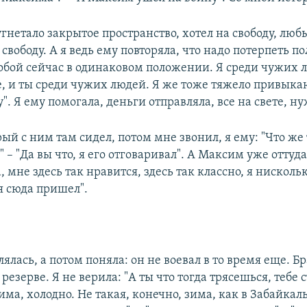
угнетало закрытое пространство, хотел на свободу, люб
 свободу. А я ведь ему повторяла, что надо потерпеть по
тобой сейчас в одинаковом положении. Я среди чужих 
, и ты среди чужих людей. Я же тоже тяжело привыка
". Я ему помогала, деньги отправляла, все на свете, н
ый с ним там сидел, потом мне звонил, я ему: "Что же 
" – "Да вы что, я его отговаривал". А Максим уже оттуда
 мне здесь так нравится, здесь так классно, я нисколь
я сюда пришел".
лялась, а потом поняла: он не воевал в то время еще. Бр
в резерве. Я не верила: "А ты что тогда трясешься, тебе 
зима, холодно. Не такая, конечно, зима, как в Забайкал