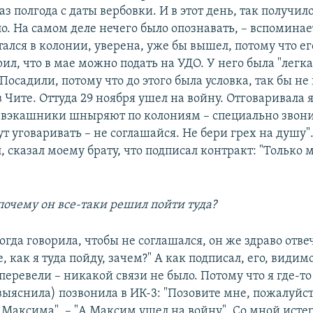
з полгода с даты вербовки. И в этот день, так получил
ло. На самом деле нечего было опознавать, – вспоминае
тался в колонии, уверена, уже бы вышел, потому что ег
рил, что в мае можно подать на УДО. У него была "легка
 Посадили, потому что до этого была условка, так бы не
в Чите. Оттуда 29 ноября ушел на войну. Отговаривала я
чевэкашники шныряют по колониям – специально звони
ут уговаривать – не соглашайся. Не бери грех на душу"
, сказал моему брату, что подписал контракт: "Только
почему он все-таки решил пойти туда?
когда говорила, чтобы не соглашался, он же здраво отве
, как я туда пойду, зачем?" А как подписал, его, видимо
перевели – никакой связи не было. Потому что я где-то
выяснила) позвонила в ИК-3: "Позовите мне, пожалуйст
Максима". – "А Максим ушел на войну". Со мной исте