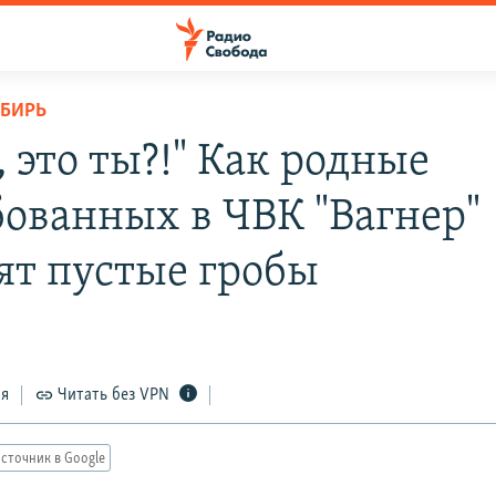
ИБИРЬ
 это ты?!" Как родные
бованных в ЧВК "Вагнер"
ят пустые гробы
ся
Читать без VPN
сточник в Google