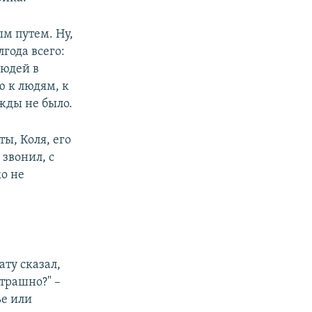
ым путем. Ну,
лгода всего:
людей в
ю к людям, к
ужды не было.
ты, Коля, его
 звонил, с
ко не
ату сказал,
страшно?" –
ье или