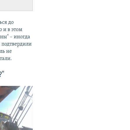
ься до
 и в этом
оны" – иногда
м подтвердили
ль не
тали.
?"