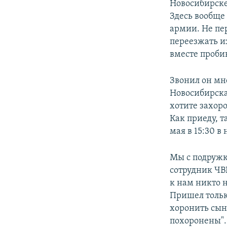
Новосибирске,
Здесь вообще 
армии. Не пер
переезжать из
вместе пробив
Звонил он мне
Новосибирска 
хотите захоро
Как приеду, та
мая в 15:30 
Мы с подружк
сотрудник ЧВК
к нам никто 
Пришел тольк
хоронить сын
похоронены".