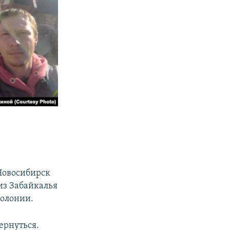
 Новосибирск
 из Забайкалья
колонии.
вернуться.