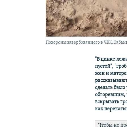
Похороны завербованного в ЧВК, Забай
"В цинке лежа
пустой", "гро
жен и матере
рассказывают,
сделать было 
обгоревшим, 
вскрывать гро
как перекаты
Чтобы не пр