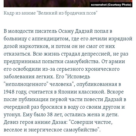
Кадр из аниме "Великий из бродячих псов"
В молодости писатель Осаму Дадзай попал в
больницу с аппендицитом, где его лечили изрядной
дозой наркотиков, и потом он не смог от них
отказаться. Всю жизнь страдал депрессией, не раз
предпринимал попытки самоубийства. От армии
его освободили из-за серьезного хронического
заболевания легких. Его "Исповедь
"неполноценного" человека", опубликованная в
1948 году, считается в Японии классикой. Вскоре
после публикации первой части повести Дадзай в
очередной раз бросился в воду со своим другом и
утонул. Ему было 38 лет, остались жена и дети.
Девиз героя аниме Дазая: "Соверши чистое,
веселое и энергическое самоубийство".