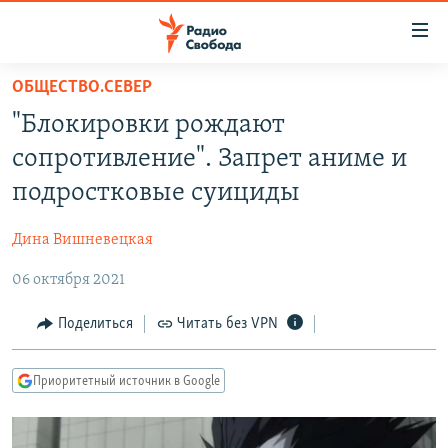
Ссылки
для
упрощенного
ОБЩЕСТВО.СЕВЕР
ПРОГРАММЫ
доступа
"Блокировки рождают
ПОДКАСТЫ
Вернуться
сопротивление". Запрет аниме и
к
АВТОРСКИЕ ПРОЕКТЫ
подростковые суициды
основному
ЦИТАТЫ СВОБОДЫ
содержанию
Дина Вишневецкая
Вернутся
МНЕНИЯ
к
06 октября 2021
КУЛЬТУРА
главной
навигации
IDEL.РЕАЛИИ
Поделиться
Читать без VPN
Вернутся
КАВКАЗ.РЕАЛИИ
к
Приоритетный источник в Google
СЕВЕР.РЕАЛИИ
поиску
СИБИРЬ.РЕАЛИИ