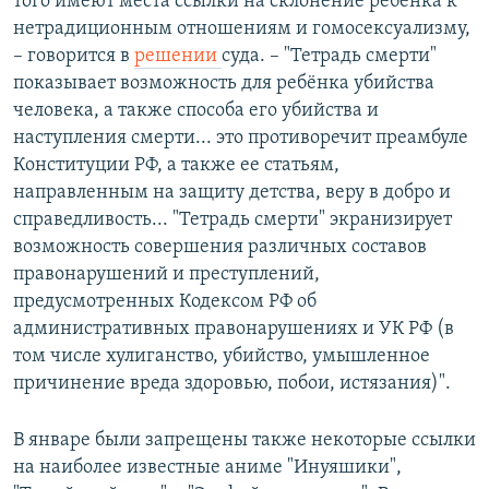
того имеют места ссылки на склонение ребёнка к
нетрадиционным отношениям и гомосексуализму,
– говорится в
решении
суда. – "Тетрадь смерти"
показывает возможность для ребёнка убийства
человека, а также способа его убийства и
наступления смерти... это противоречит преамбуле
Конституции РФ, а также ее статьям,
направленным на защиту детства, веру в добро и
справедливость... "Тетрадь смерти" экранизирует
возможность совершения различных составов
правонарушений и преступлений,
предусмотренных Кодексом РФ об
административных правонарушениях и УК РФ (в
том числе хулиганство, убийство, умышленное
причинение вреда здоровью, побои, истязания)".
В январе были запрещены также некоторые ссылки
на наиболее известные аниме "Инуяшики",