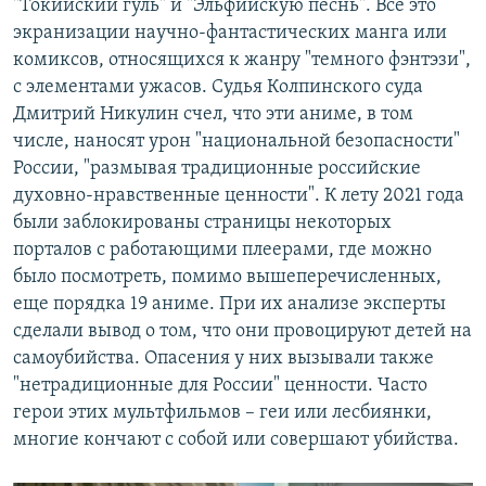
"Токийский гуль" и "Эльфийскую песнь". Все это
экранизации научно-фантастических манга или
комиксов, относящихся к жанру "темного фэнтэзи",
с элементами ужасов. Судья Колпинского суда
Дмитрий Никулин счел, что эти аниме, в том
числе, наносят урон "национальной безопасности"
России, "размывая традиционные российские
духовно-нравственные ценности". К лету 2021 года
были заблокированы страницы некоторых
порталов с работающими плеерами, где можно
было посмотреть, помимо вышеперечисленных,
еще порядка 19 аниме. При их анализе эксперты
сделали вывод о том, что они провоцируют детей на
самоубийства. Опасения у них вызывали также
"нетрадиционные для России" ценности. Часто
герои этих мультфильмов – геи или лесбиянки,
многие кончают с собой или совершают убийства.