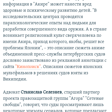
информация в "Акире" может нанести вред
здоровью и психическому развитию детей. "В
исследовательских центрах проводятся
парапсихологические опыты над людьми для
разработки совершенного вида оружия. А в стране
возникает религиозный культ сверхчеловека по
имени Акира, приход которого, якобы, решит все
проблемы Японии", – это описание сюжета аниме
объединенной пресс-службы петербургских судов
дословно заимствовано из рекламной аннотации с
сайта
"Кинопоиск"
. Описания сюжетов японских
мультфильмов в решениях судов взяты из
Википедии.
Адвокат
Станислав Селезнев
, старший партнер
проекта правозащитной группы "Агора" "Сетевые
свободы", говорит, что суды просматривают лишь
некоторые эпизоды сериалов, которые предлагают