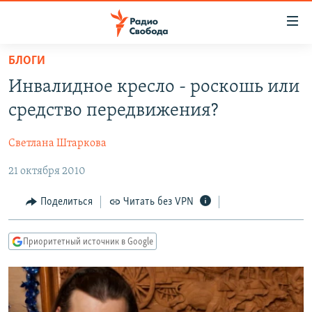
Ссылки
для
упрощенного
БЛОГИ
ПРОГРАММЫ
доступа
Инвалидное кресло - роскошь или
ПОДКАСТЫ
Вернуться
средство передвижения?
к
АВТОРСКИЕ ПРОЕКТЫ
основному
Светлана Штаркова
ЦИТАТЫ СВОБОДЫ
содержанию
Вернутся
21 октября 2010
МНЕНИЯ
к
КУЛЬТУРА
Поделиться
Читать без VPN
главной
навигации
IDEL.РЕАЛИИ
Вернутся
Приоритетный источник в Google
КАВКАЗ.РЕАЛИИ
к
СЕВЕР.РЕАЛИИ
поиску
СИБИРЬ.РЕАЛИИ