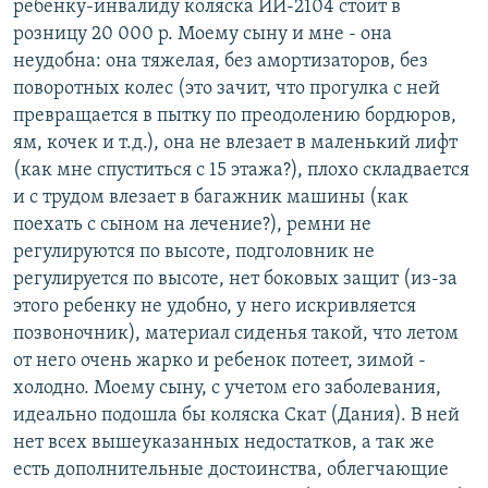
ребенку-инвалиду коляска ИИ-2104 стоит в
розницу 20 000 р. Моему сыну и мне - она
неудобна: она тяжелая, без амортизаторов, без
поворотных колес (это зачит, что прогулка с ней
превращается в пытку по преодолению бордюров,
ям, кочек и т.д.), она не влезает в маленький лифт
(как мне спуститься с 15 этажа?), плохо складвается
и с трудом влезает в багажник машины (как
поехать с сыном на лечение?), ремни не
регулируются по высоте, подголовник не
регулируется по высоте, нет боковых защит (из-за
этого ребенку не удобно, у него искривляется
позвоночник), материал сиденья такой, что летом
от него очень жарко и ребенок потеет, зимой -
холодно. Моему сыну, с учетом его заболевания,
идеально подошла бы коляска Скат (Дания). В ней
нет всех вышеуказанных недостатков, а так же
есть дополнительные достоинства, облегчающие