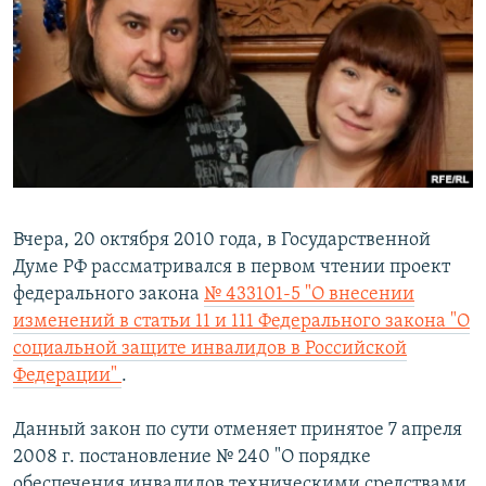
РАСПИСАНИЕ ВЕЩАНИЯ
ПОДПИШИТЕСЬ НА РАССЫЛКУ
СОЦИАЛЬНЫЕ СЕТИ
Вчера, 20 октября 2010 года, в Государственной
Все сайты РСЕ/РС
Думе РФ рассматривался в первом чтении проект
федерального закона
№ 433101-5 "О внесении
изменений в статьи 11 и 111 Федерального закона "О
социальной защите инвалидов в Российской
Федерации"
.
Данный закон по сути отменяет принятое 7 апреля
2008 г. постановление № 240 "О порядке
обеспечения инвалидов техническими средствами