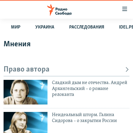
Ссылки
для
упрощенного
МИР
УКРАИНА
РАССЛЕДОВАНИЯ
IDEL.
ПРОГРАММЫ
доступа
ПОДКАСТЫ
Мнения
Вернуться
к
АВТОРСКИЕ ПРОЕКТЫ
основному
ЦИТАТЫ СВОБОДЫ
содержанию
Право автора
Вернутся
МНЕНИЯ
к
Сладкий дым не отечества. Андрей
КУЛЬТУРА
главной
Архангельский – о романе
релоканта
навигации
IDEL.РЕАЛИИ
Вернутся
КАВКАЗ.РЕАЛИИ
к
Неидеальный шторм. Галина
СЕВЕР.РЕАЛИИ
поиску
Сидорова – о закрытии России
СИБИРЬ.РЕАЛИИ