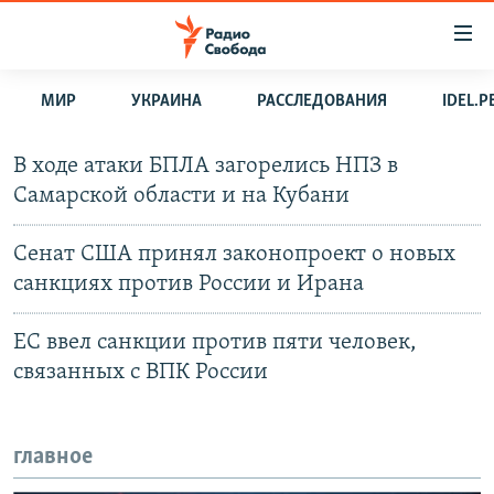
Ссылки
для
упрощенного
МИР
УКРАИНА
РАССЛЕДОВАНИЯ
IDEL.
ПРОГРАММЫ
доступа
ПОДКАСТЫ
Вернуться
В ходе атаки БПЛА загорелись НПЗ в
к
Самарской области и на Кубани
АВТОРСКИЕ ПРОЕКТЫ
основному
ЦИТАТЫ СВОБОДЫ
содержанию
Сенат США принял законопроект о новых
Вернутся
МНЕНИЯ
санкциях против России и Ирана
к
КУЛЬТУРА
главной
ЕС ввел санкции против пяти человек,
навигации
IDEL.РЕАЛИИ
связанных с ВПК России
Вернутся
КАВКАЗ.РЕАЛИИ
к
СЕВЕР.РЕАЛИИ
поиску
главное
СИБИРЬ.РЕАЛИИ