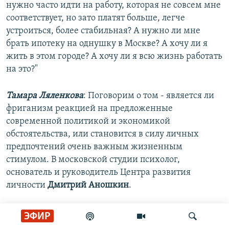
нужно часто идти на работу, которая не совсем мне
соответствует, но зато платят больше, легче
устроиться, более стабильная? А нужно ли мне
брать ипотеку на однушку в Москве? А хочу ли я
жить в этом городе? А хочу ли я всю жизнь работать
на это?"
Тамара Ляленкова
: Поговорим о том - является ли
фриганизм реакцией на предложенные
современной политикой и экономикой
обстоятельства, или становится в силу личных
предпочтений очень важным жизненным
стимулом. В московской студии психолог,
основатель и руководитель Центра развития
личности
Дмитрий Аношкин
.
Как вам кажется, вот этот стиль жизни, который
ЭФИР
возник у разных людей, это такой социальный