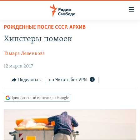
Ссылки
для
упрощенного
РОЖДЕННЫЕ ПОСЛЕ СССР. АРХИВ
ПРОГРАММЫ
доступа
Хипстеры помоек
ПОДКАСТЫ
Вернуться
к
Тамара Ляленкова
АВТОРСКИЕ ПРОЕКТЫ
основному
12 марта 2017
ЦИТАТЫ СВОБОДЫ
содержанию
Вернутся
МНЕНИЯ
Поделиться
Читать без VPN
к
КУЛЬТУРА
главной
Приоритетный источник в Google
навигации
IDEL.РЕАЛИИ
Вернутся
КАВКАЗ.РЕАЛИИ
к
СЕВЕР.РЕАЛИИ
поиску
СИБИРЬ.РЕАЛИИ