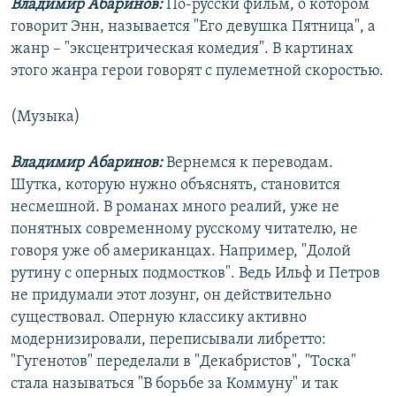
Владимир Абаринов:
По-русски фильм, о котором
говорит Энн, называется "Его девушка Пятница", а
жанр – "эксцентрическая комедия". В картинах
этого жанра герои говорят с пулеметной скоростью.
(Музыка)
Владимир Абаринов:
Вернемся к переводам.
Шутка, которую нужно объяснять, становится
несмешной. В романах много реалий, уже не
понятных современному русскому читателю, не
говоря уже об американцах. Например, "Долой
рутину с оперных подмостков". Ведь Ильф и Петров
не придумали этот лозунг, он действительно
существовал. Оперную классику активно
модернизировали, переписывали либретто:
"Гугенотов" переделали в "Декабристов", "Тоска"
стала называться "В борьбе за Коммуну" и так