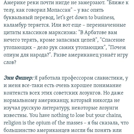
Америке реки почти нигде не замерзают. "Ближе к
телу, как говорил Мопассан" – у вас опять
буквальный перевод, let’s get down to business,
каламбур теряется. Или вот еще – переиначенные
цитаты классиков марксизма: "В Арбатове вам
нечего терять, кроме запасных цепей", "Спасение
утопающих – дело рук самих утопающих", "Почем
опиум для народа?". Разве американец узнаёт игру
слов?
Энн Фишер:
Я работала профессором славистики, у
и меня все-таки есть очень хорошее понимание
контекста всех этих советских лозунгов. Но даже
нормальному американцу, который никогда не
изучал русскую литературу, некоторые лозунги
известны. You have nothing to lose but your chains,
religion is the opium of the masses – я бы сказала, что
большинство американцев могли бы понять или