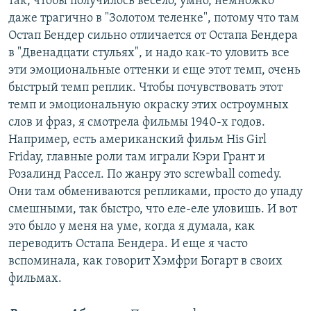
так, чтобы получилось весело, умно, немножко
даже трагично в "Золотом теленке", потому что там
Остап Бендер сильно отличается от Остапа Бендера
в "Двенадцати стульях", и надо как-то уловить все
эти эмоциональные оттенки и еще этот темп, очень
быстрый темп реплик. Чтобы почувствовать этот
темп и эмоциональную окраску этих остроумных
слов и фраз, я смотрела фильмы 1940-х годов.
Например, есть американский фильм His Girl
Friday, главные роли там играли Кэри Грант и
Розалинд Рассел. По жанру это screwball comedy.
Они там обмениваются репликами, просто до упаду
смешными, так быстро, что еле-еле уловишь. И вот
это было у меня на уме, когда я думала, как
переводить Остапа Бендера. И еще я часто
вспоминала, как говорит Хэмфри Богарт в своих
фильмах.