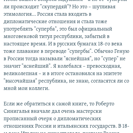
ли происходит "скупердяй"? Но это – шутливая
этимология… Россия стала входить в
дипломатические отношения и стала тоже
употреблять "суперба", это был официальный
многовековой титул республики, забытый в
настоящее время. И в русских бумагах 18-го века
тоже плавание в переводе "супербы". Обычно Геную
в России тогда называли "яснейшая", но "супер" не
значит "яснейший". Я колебался – превосходная,
великолепная – и в итоге остановился на эпитете
"высочайшая" республика, не знаю, согласятся ли со
мной мои коллеги.
Если же обратиться к самой книге, то Роберто
Синигалья вначале дал очень мастерски
прописанный очерк о дипломатических
отношениях России и итальянских государств. В 18-