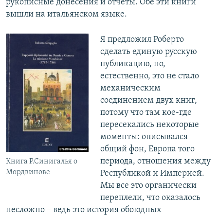
рукописные донесения и отчеты. Обе эти книги
вышли на итальянском языке.
Я предложил Роберто
сделать единую русскую
публикацию, но,
естественно, это не стало
механическим
соединением двух книг,
потому что там кое-где
пересекались некоторые
моменты: описывался
общий фон, Европа того
периода, отношения между
Книга Р.Синигалья о
Мордвинове
Республикой и Империей.
Мы все это органически
переплели, что оказалось
несложно – ведь это история обоюдных