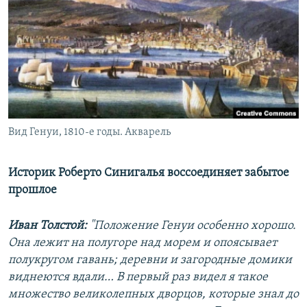
РАСПИСАНИЕ ВЕЩАНИЯ
ПОДПИШИТЕСЬ НА РАССЫЛКУ
СОЦИАЛЬНЫЕ СЕТИ
Вид Генуи, 1810-е годы. Акварель
Все сайты РСЕ/РС
Историк Роберто Синигалья воссоединяет забытое
прошлое
Иван Толстой:
"Положение Генуи особенно хорошо.
Она лежит на полугоре над морем и опоясывает
полукругом гавань; деревни и загородные домики
виднеются вдали… В первый раз видел я такое
множество великолепных дворцов, которые знал до