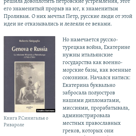
решила довоплотить петровские устремления, этот
его знаменитый прорыв на юг, к знаменитым
Проливам. О них мечтал Петр, русские люди от этой
идеи не отказывались и лелеяли ее веками.
Но намечается русско-
турецкая война, Екатерине
нужны итальянские
государства как военно-
морские базы, как военные
союзники. Начался натиск:
Екатерина буквально
забросала полуостров
нашими дипломатами,
миссиями, прорабатывала,
администрировала
Книга Р.Синигалья о
местных православных
Ривароле
греков, которых они