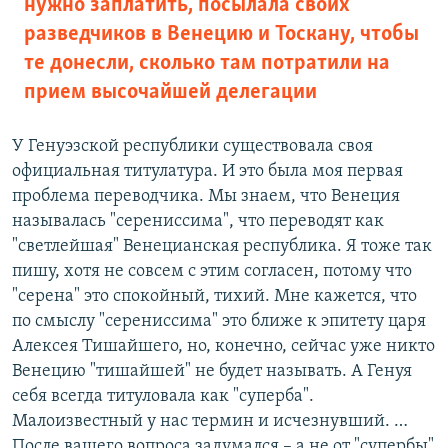
нужно заплатить, посылала своих
разведчиков в Венецию и Тоскану, чтобы
те донесли, сколько там потратили на
прием высочайшей делегации
У Генуэзской республики существовала своя
официальная титулатура. И это была моя первая
проблема переводчика. Мы знаем, что Венеция
называлась "серениссима", что переводят как
"светлейшая" Венецианская республика. Я тоже так
пишу, хотя не совсем с этим согласен, потому что
"серена" это спокойный, тихий. Мне кажется, что
по смыслу "серениссима" это ближе к эпитету царя
Алексея Тишайшего, но, конечно, сейчас уже никто
Венецию "тишайшей" не будет называть. А Генуя
себя всегда титуловала как "суперба".
Малоизвестный у нас термин и исчезнувший. …
После вашего вопроса задумался – а не от "супербы"