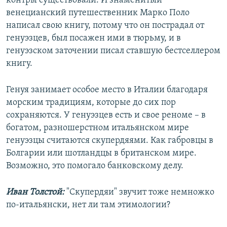
контры существовали. И знаменитый
венецианский путешественник Марко Поло
написал свою книгу, потому что он пострадал от
генуэзцев, был посажен ими в тюрьму, и в
генуэзском заточении писал ставшую бестселлером
книгу.
Генуя занимает особое место в Италии благодаря
морским традициям, которые до сих пор
сохраняются. У генуэзцев есть и свое реноме – в
богатом, разношерстном итальянском мире
генуэзцы считаются скупердяями. Как габровцы в
Болгарии или шотландцы в британском мире.
Возможно, это помогало банковскому делу.
Иван Толстой:
"Скупердяи" звучит тоже немножко
по-итальянски, нет ли там этимологии?