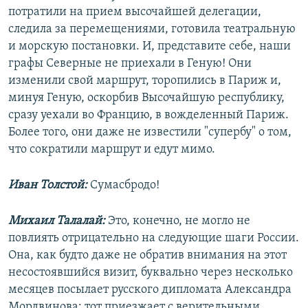
потратили на прием высочайшей делегации,
следила за перемещениями, готовила театральную
и морскую постановки. И, представите себе, наши
графы Северные не приехали в Геную! Они
изменили свой маршрут, торопились в Париж и,
минуя Геную, оскорбив Высочайшую республику,
сразу уехали во Францию, в вожделенный Париж.
Более того, они даже не известили "супербу" о том,
что сократили маршрут и едут мимо.
Иван Толстой:
Сумасбродо!
Михаил Талалай:
Это, конечно, не могло не
повлиять отрицательно на следующие шаги России.
Она, как будто даже не обратив внимания на этот
несостоявшийся визит, буквально через несколько
месяцев посылает русского дипломата Александра
Мордвинова: тот приезжает c верительными