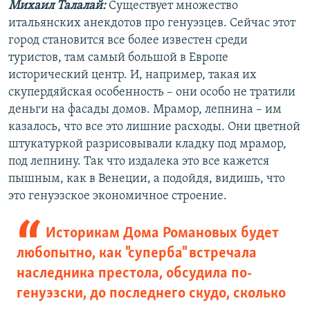
Михаил Талалай:
Существует множество
итальянских анекдотов про генуэзцев. Сейчас этот
город становится все более известен среди
туристов, там самый большой в Европе
исторический центр. И, например, такая их
скупердяйская особенность – они особо не тратили
деньги на фасады домов. Мрамор, лепнина – им
казалось, что все это лишние расходы. Они цветной
штукатуркой разрисовывали кладку под мрамор,
под лепнину. Так что издалека это все кажется
пышным, как в Венеции, а подойдя, видишь, что
это генуэзское экономичное строение.
Историкам Дома Романовых будет
любопытно, как "суперба" встречала
наследника престола, обсудила по-
генуэзски, до последнего скудо, сколько