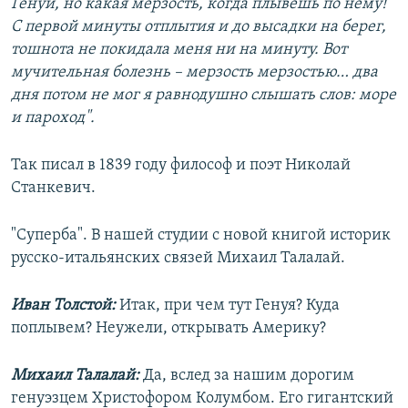
Генуи, но какая мерзость, когда плывешь по нему!
С первой минуты отплытия и до высадки на берег,
тошнота не покидала меня ни на минуту. Вот
мучительная болезнь – мерзость мерзостью… два
дня потом не мог я равнодушно слышать слов: море
и пароход".
Так писал в 1839 году философ и поэт Николай
Станкевич.
"Суперба". В нашей студии с новой книгой историк
русско-итальянских связей Михаил Талалай.
Иван Толстой:
Итак, при чем тут Генуя? Куда
поплывем? Неужели, открывать Америку?
Михаил Талалай:
Да, вслед за нашим дорогим
генуэзцем Христофором Колумбом. Его гигантский