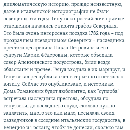
дипломатическую историю, прежде неизвестную,
даже в итальянской историографии не были
освещены эти годы. Генуэзско-российские прямые
отношения начались с визита графов Северных.
Это была очень интересная поездка 1782 года – под
прозрачным псевдонимом Северных – наследника
престола цесаревича Павла Петровича и его
супруги Марии Фёдоровны, которые объехали
север Апеннинского полуострова, были везде
обласканы и прочее. Генуя входила в их маршрут, и
Генуэзская республика очень серьезно отнеслась к
визиту. Сейчас это опубликовано, и историкам
Дома Романовых будет любопытно, как "суперба"
встречала наследника престола, обсудила по-
генуэзски, до последнего скудо, сколько нужно
заплатить, много это или мало, посылала своих
разведчиков в соседние итальянские государства, в
Венецию и Тоскану, чтобы те донесли, сколько там