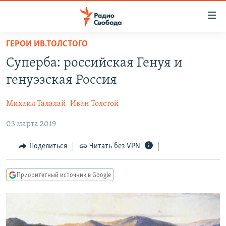
Ссылки
для
упрощенного
ГЕРОИ ИВ.ТОЛСТОГО
ПРОГРАММЫ
доступа
Суперба: российская Генуя и
ПОДКАСТЫ
Вернуться
генуэзская Россия
к
АВТОРСКИЕ ПРОЕКТЫ
основному
Михаил Талалай
Иван Толстой
ЦИТАТЫ СВОБОДЫ
содержанию
Вернутся
03 марта 2019
МНЕНИЯ
к
КУЛЬТУРА
Поделиться
Читать без VPN
главной
навигации
IDEL.РЕАЛИИ
Вернутся
Приоритетный источник в Google
КАВКАЗ.РЕАЛИИ
к
СЕВЕР.РЕАЛИИ
поиску
СИБИРЬ.РЕАЛИИ