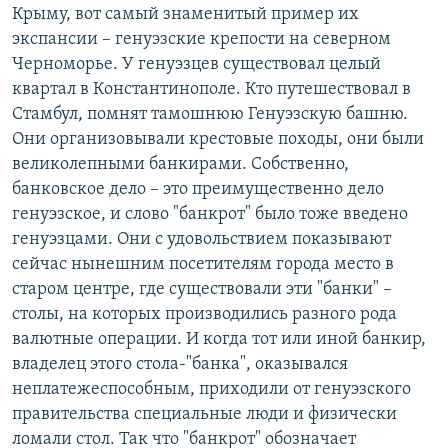
Крыму, вот самый знаменитый пример их
экспансии – генуэзские крепости на северном
Черноморье. У генуэзцев существовал целый
квартал в Константинополе. Кто путешествовал в
Стамбул, помнят тамошнюю Генуэзскую башню.
Они организовывали крестовые походы, они были
великолепными банкирами. Собственно,
банковское дело – это преимущественно дело
генуэзское, и слово "банкрот" было тоже введено
генуэзцами. Они с удовольствием показывают
сейчас нынешним посетителям города место в
старом центре, где существовали эти "банки" –
столы, на которых производились разного рода
валютные операции. И когда тот или иной банкир,
владелец этого стола-"банка", оказывался
неплатежеспособным, приходили от генуэзского
правительства специальные люди и физически
ломали стол. Так что "банкрот" обозначает