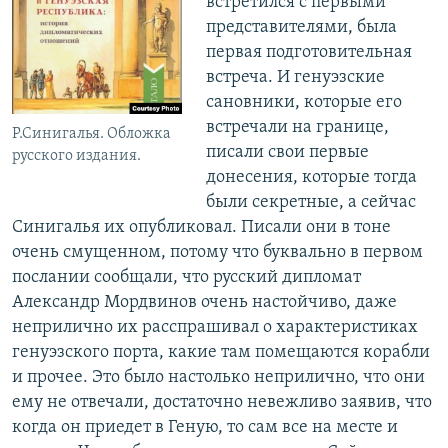
встретился с первыми
представителями, была
первая подготовительная
встреча. И генуэзские
сановники, которые его
встречали на границе,
Р.Синигалья. Обложка
писали свои первые
русского издания.
донесения, которые тогда
были секретные, а сейчас
Синигалья их опубликовал. Писали они в тоне
очень смущенном, потому что буквально в первом
послании сообщали, что русский дипломат
Александр Мордвинов очень настойчиво, даже
неприлично их расспрашивал о характеристиках
генуэзского порта, какие там помещаются корабли
и прочее. Это было настолько неприлично, что они
ему не отвечали, достаточно невежливо заявив, что
когда он приедет в Геную, то сам все на месте и