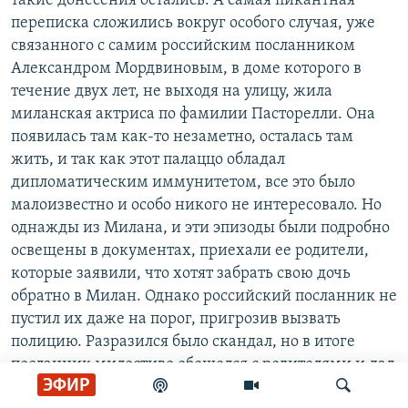
такие донесения остались. А самая пикантная
переписка сложились вокруг особого случая, уже
связанного с самим российским посланником
Александром Мордвиновым, в доме которого в
течение двух лет, не выходя на улицу, жила
миланская актриса по фамилии Пасторелли. Она
появилась там как-то незаметно, осталась там
жить, и так как этот палаццо обладал
дипломатическим иммунитетом, все это было
малоизвестно и особо никого не интересовало. Но
однажды из Милана, и эти эпизоды были подробно
освещены в документах, приехали ее родители,
которые заявили, что хотят забрать свою дочь
обратно в Милан. Однако российский посланник не
пустил их даже на порог, пригрозив вызвать
полицию. Разразился было скандал, но в итоге
посланник милостиво обошелся с родителями и дал
ЭФИР
им денег на проезд обратно в Милан.