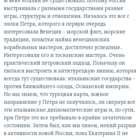
м веке Италии не существовало, поэтому Россия
выстраивала с разными государствами разные
игры, структуры и отношения. Началось это все с
эпохи Петра, которого в первую очередь
интересовала Венеция – морской флот, морские
традиции, попытки найма венецианских
корабельных мастеров, достаточно успешные.
Интересовали его и тосканские мастера. Очень
практический петровский подход. Поначалу он
пытался выстроить и антитурецкую линию, которая
всегда тут существовала: итальянские государства –
против ближайшего соседа, Османской империи.
Но мы знаем, что турецкая карта, южное
направление у Петра не получилось, он свернул все
эти итальянские дипломатические игры и, по сути,
при Петре это все пребывало в крайне зачаточном
состоянии. Затем был, как мы знаем, некий разрыв
в активности новой России, пока Екатерина II не