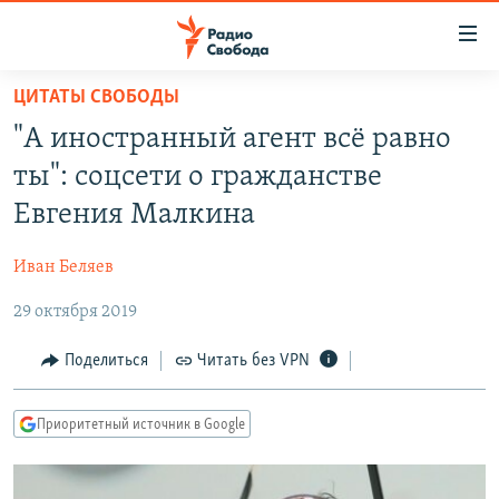
Ссылки
для
упрощенного
ЦИТАТЫ СВОБОДЫ
ПРОГРАММЫ
доступа
"А иностранный агент всё равно
ПОДКАСТЫ
Вернуться
ты": соцсети о гражданстве
к
АВТОРСКИЕ ПРОЕКТЫ
Евгения Малкина
основному
ЦИТАТЫ СВОБОДЫ
содержанию
Иван Беляев
Вернутся
МНЕНИЯ
к
29 октября 2019
КУЛЬТУРА
главной
навигации
IDEL.РЕАЛИИ
Поделиться
Читать без VPN
Вернутся
КАВКАЗ.РЕАЛИИ
к
Приоритетный источник в Google
СЕВЕР.РЕАЛИИ
поиску
СИБИРЬ.РЕАЛИИ