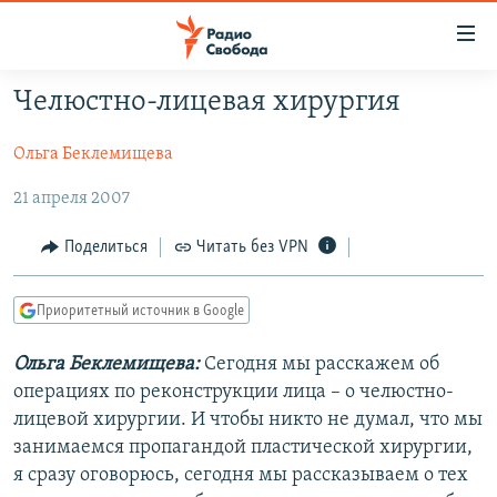
Ссылки
для
упрощенного
Челюстно-лицевая хирургия
ПРОГРАММЫ
доступа
Ольга Беклемищева
ПОДКАСТЫ
Вернуться
к
АВТОРСКИЕ ПРОЕКТЫ
21 апреля 2007
основному
ЦИТАТЫ СВОБОДЫ
содержанию
Поделиться
Читать без VPN
Вернутся
МНЕНИЯ
к
Приоритетный источник в Google
КУЛЬТУРА
главной
навигации
IDEL.РЕАЛИИ
Ольга Беклемищева:
Сегодня мы расскажем об
Вернутся
операциях по реконструкции лица – о челюстно-
КАВКАЗ.РЕАЛИИ
к
лицевой хирургии. И чтобы никто не думал, что мы
СЕВЕР.РЕАЛИИ
поиску
занимаемся пропагандой пластической хирургии,
я сразу оговорюсь, сегодня мы рассказываем о тех
СИБИРЬ.РЕАЛИИ