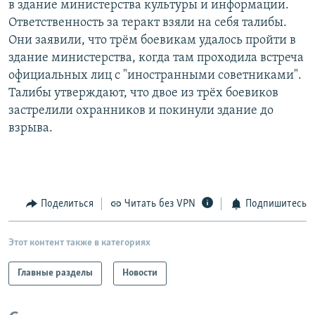
в здание министерства культуры и информации.
РАСПИСАНИЕ ВЕЩАНИЯ
Ответственность за теракт взяли на себя талибы.
ПОДПИШИТЕСЬ НА РАССЫЛКУ
Они заявили, что трём боевикам удалось пройти в
здание министерства, когда там проходила встреча
официальных лиц с "иностранными советниками".
СОЦИАЛЬНЫЕ СЕТИ
Талибы утверждают, что двое из трёх боевиков
застрелили охранников и покинули здание до
взрыва.
Все сайты РСЕ/РС
Поделиться
Читать без VPN
Подпишитесь
Этот контент также в категориях
Главные разделы
Новости