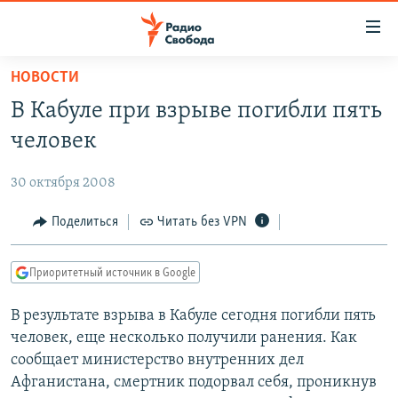
Ссылки
для
упрощенного
НОВОСТИ
ПРОГРАММЫ
доступа
В Кабуле при взрыве погибли пять
ПОДКАСТЫ
Вернуться
человек
к
АВТОРСКИЕ ПРОЕКТЫ
основному
30 октября 2008
ЦИТАТЫ СВОБОДЫ
содержанию
Вернутся
МНЕНИЯ
Поделиться
Читать без VPN
к
КУЛЬТУРА
главной
Приоритетный источник в Google
навигации
IDEL.РЕАЛИИ
Вернутся
В результате взрыва в Кабуле сегодня погибли пять
КАВКАЗ.РЕАЛИИ
к
человек, еще несколько получили ранения. Как
СЕВЕР.РЕАЛИИ
поиску
сообщает министерство внутренних дел
Афганистана, смертник подорвал себя, проникнув
СИБИРЬ.РЕАЛИИ