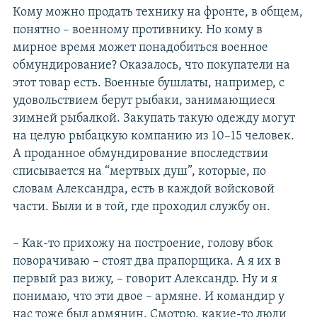
Кому можно продать технику на фронте, в общем,
понятно – военному противнику. Но кому в
мирное время может понадобиться военное
обмундирование? Оказалось, что покупатели на
этот товар есть. Военные бушлаты, например, с
удовольствием берут рыбаки, занимающиеся
зимней рыбалкой. Закупать такую одежду могут
на целую рыбацкую компанию из 10–15 человек.
А проданное обмундирование впоследствии
списывается на “мертвых душ”, которые, по
словам Александра, есть в каждой войсковой
части. Были и в той, где проходил службу он.
– Как-то прихожу на построение, голову вбок
поворачиваю – стоят два прапорщика. А я их в
первый раз вижу, – говорит Александр. Ну и я
понимаю, что эти двое – армяне. И командир у
нас тоже был армянин. Смотрю, какие-то люди