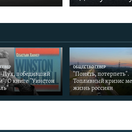
СЕВЕР
ОБЩЕСТВО.СЕВЕР
-Пух, победивший
"Понять, потерпеть".
". О книге "Уинстон
Топливный кризис м
ль"
жизнь россиян