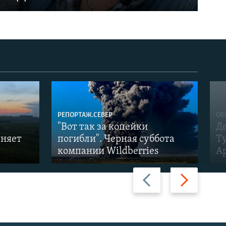
РЕПОРТАЖ.СЕВЕР
ОБ
"Вот так за копейки
Д
еняет
погибли". Черная суббота
Т
компании Wildberries
А
Назад
Вперед