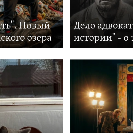
ать". Новый
Дело адвока
ского озера
истории" - о 