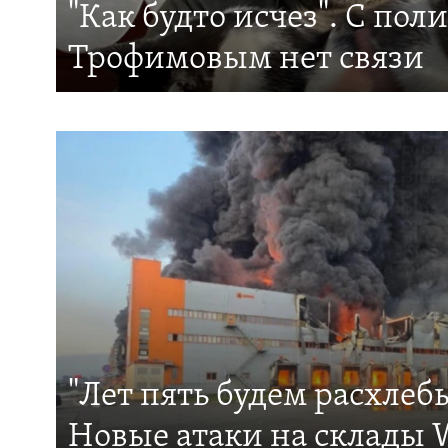
"Как будто исчез". С пол
Трофимовым нет связи
"Лет пять будем расхлеб
Новые атаки на склады W