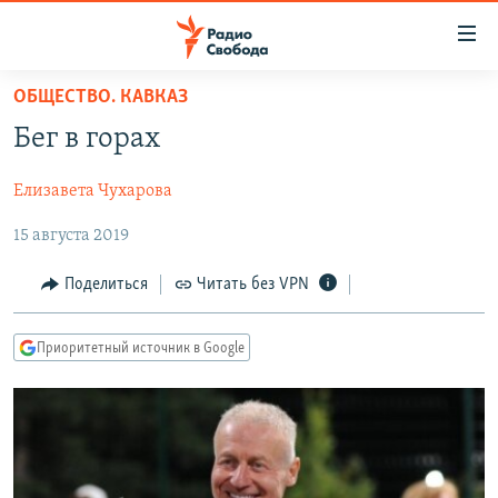
Ссылки
для
упрощенного
ОБЩЕСТВО. КАВКАЗ
ПРОГРАММЫ
доступа
Бег в горах
ПОДКАСТЫ
Вернуться
к
Елизавета Чухарова
АВТОРСКИЕ ПРОЕКТЫ
основному
15 августа 2019
ЦИТАТЫ СВОБОДЫ
содержанию
Вернутся
МНЕНИЯ
Поделиться
Читать без VPN
к
КУЛЬТУРА
главной
Приоритетный источник в Google
навигации
IDEL.РЕАЛИИ
Вернутся
КАВКАЗ.РЕАЛИИ
к
СЕВЕР.РЕАЛИИ
поиску
СИБИРЬ.РЕАЛИИ