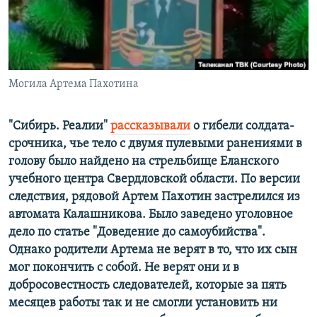
РАСПИСАНИЕ ВЕЩАНИЯ
ПОДПИШИТЕСЬ НА РАССЫЛКУ
СОЦИАЛЬНЫЕ СЕТИ
Могила Артема Пахотина
"Сибирь. Реалии"
рассказывали
о гибели солдата-
срочника, чье тело с двумя пулевыми ранениями в
голову было найдено на стрельбище Еланского
Все сайты РСЕ/РС
учебного центра Свердловской области. По версии
следствия, рядовой Артем Пахотин застрелился из
автомата Калашникова. Было заведено уголовное
дело по статье "Доведение до самоубийства".
Однако родители Артема не верят в то, что их сын
мог покончить с собой. Не верят они и в
добросовестность следователей, которые за пять
месяцев работы так и не смогли установить ни