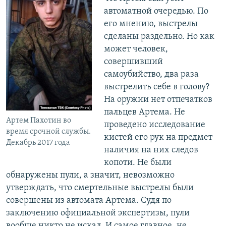
автоматной очередью. По
его мнению, выстрелы
сделаны раздельно. Но как
может человек,
совершивший
самоубийство, два раза
выстрелить себе в голову?
На оружии нет отпечатков
пальцев Артема. Не
Артем Пахотин во
проведено исследование
время срочной службы.
кистей его рук на предмет
Декабрь 2017 года
наличия на них следов
копоти. Не были
обнаружены пули, а значит, невозможно
утверждать, что смертельные выстрелы были
совершены из автомата Артема. Судя по
заключению официальной экспертизы, пули
вообще никто не искал. И самое главное, не