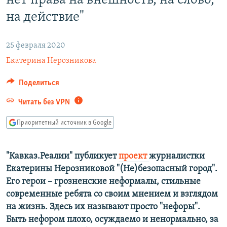
нет права на внешность, на слово,
РАСПИСАНИЕ ВЕЩАНИЯ
на действие"
ПОДПИШИТЕСЬ НА РАССЫЛКУ
25 февраля 2020
СОЦИАЛЬНЫЕ СЕТИ
Екатерина Нерозникова
Поделиться
Читать без VPN
Все сайты РСЕ/РС
Приоритетный источник в Google
"Кавказ.Реалии" публикует
проект
журналистки
Екатерины Нерозниковой "(Не)безопасный город".
Его герои – грозненские неформалы, стильные
современные ребята со своим мнением и взглядом
на жизнь. Здесь их называют просто "нефоры".
Быть нефором плохо, осуждаемо и ненормально, за