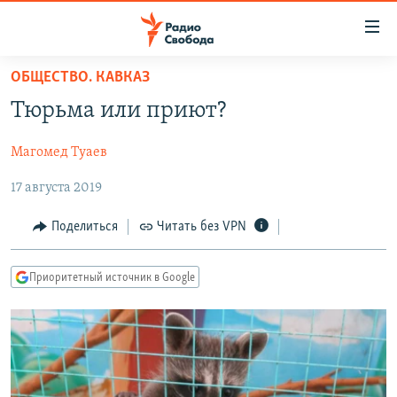
Ссылки
для
упрощенного
ОБЩЕСТВО. КАВКАЗ
ПРОГРАММЫ
доступа
Тюрьма или приют?
ПОДКАСТЫ
Вернуться
к
Магомед Туаев
АВТОРСКИЕ ПРОЕКТЫ
основному
17 августа 2019
ЦИТАТЫ СВОБОДЫ
содержанию
Вернутся
МНЕНИЯ
Поделиться
Читать без VPN
к
КУЛЬТУРА
главной
Приоритетный источник в Google
навигации
IDEL.РЕАЛИИ
Вернутся
КАВКАЗ.РЕАЛИИ
к
СЕВЕР.РЕАЛИИ
поиску
СИБИРЬ.РЕАЛИИ