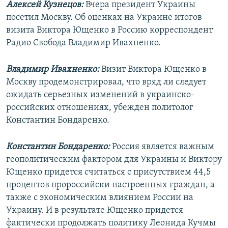
Алексей Кузнецов:
Вчера президент Украины
РАСПИСАНИЕ ВЕЩАНИЯ
посетил Москву. Об оценках на Украине итогов
ПОДПИШИТЕСЬ НА РАССЫЛКУ
визита Виктора Ющенко в Россию корреспондент
Радио Свобода Владимир Ивахненко.
СОЦИАЛЬНЫЕ СЕТИ
Владимир Ивахненко:
Визит Виктора Ющенко в
Москву продемонстрировал, что вряд ли следует
ожидать серьезных изменений в украинско-
российских отношениях, убежден политолог
Константин Бондаренко.
Все сайты РСЕ/РС
Константин Бондаренко:
Россия является важным
геополитическим фактором для Украины и Виктору
Ющенко придется считаться с присутствием 44,5
процентов пророссийски настроенных граждан, а
также с экономическим влиянием России на
Украину. И в результате Ющенко придется
фактически продолжать политику Леонида Кучмы