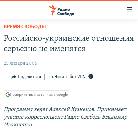
Ссылки
для
упрощенного
ВРЕМЯ СВОБОДЫ
ПРОГРАММЫ
доступа
Российско-украинские отношения
ПОДКАСТЫ
Вернуться
серьезно не именятся
к
АВТОРСКИЕ ПРОЕКТЫ
основному
25 января 2005
ЦИТАТЫ СВОБОДЫ
содержанию
Вернутся
МНЕНИЯ
Поделиться
Читать без VPN
к
КУЛЬТУРА
главной
Приоритетный источник в Google
навигации
IDEL.РЕАЛИИ
Вернутся
Программу ведет Алексей Кузнецов. Принимает
КАВКАЗ.РЕАЛИИ
к
участие корреспондент Радио Свобода Владимир
СЕВЕР.РЕАЛИИ
поиску
Ивахненко.
СИБИРЬ.РЕАЛИИ