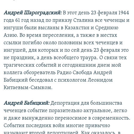
РАСПИСАНИЕ ВЕЩАНИЯ
Андрей Шароградский:
В этот день 23 февраля 1944
ПОДПИШИТЕСЬ НА РАССЫЛКУ
года 61 год назад по приказу Сталина все чеченцы и
ингуши были высланы в Казахстан и Среднюю
СОЦИАЛЬНЫЕ СЕТИ
Азию. Во время переселения, а также в местах
ссылки погибло около половины всех чеченцев и
ингушей, для которых и по сей день 23 февраля это
не праздник, а день всеобщего траура. О связи тех
трагических событий и сегодняшним днем мой
коллега обозреватель Радио Свобода Андрей
Все сайты РСЕ/РС
Бабицкий беседовал с психологом Леонидом
Китаевым-Смыком.
Андрей Бабицкий:
Депортация для большинства
чеченцев событие поразительно актуальное, легко
и даже вынужденно переносимое в современность.
События последних войн многие привычно
называют второй депортацией. Как оказалось, в