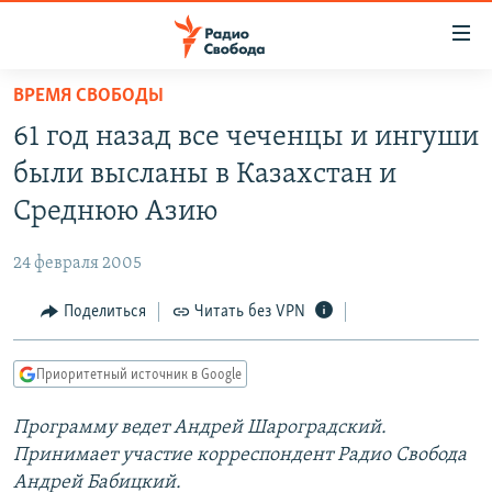
Ссылки
для
упрощенного
ВРЕМЯ СВОБОДЫ
ПРОГРАММЫ
доступа
61 год назад все чеченцы и ингуши
ПОДКАСТЫ
Вернуться
были высланы в Казахстан и
к
АВТОРСКИЕ ПРОЕКТЫ
Среднюю Азию
основному
ЦИТАТЫ СВОБОДЫ
содержанию
24 февраля 2005
Вернутся
МНЕНИЯ
к
Поделиться
Читать без VPN
КУЛЬТУРА
главной
навигации
IDEL.РЕАЛИИ
Приоритетный источник в Google
Вернутся
КАВКАЗ.РЕАЛИИ
к
Программу ведет Андрей Шароградский.
СЕВЕР.РЕАЛИИ
поиску
Принимает участие корреспондент Радио Свобода
СИБИРЬ.РЕАЛИИ
Андрей Бабицкий.