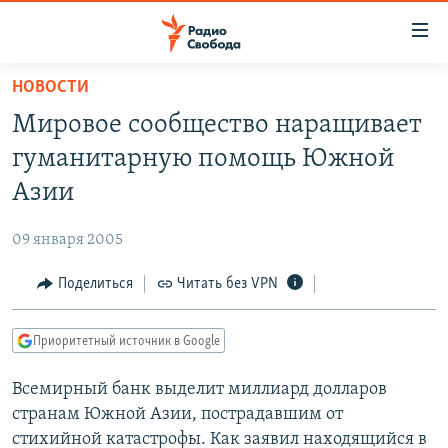
Ссылки
для
упрощенного
НОВОСТИ
ПРОГРАММЫ
доступа
Мировое сообщество наращивает
ПОДКАСТЫ
Вернуться
гуманитарную помощь Южной
к
АВТОРСКИЕ ПРОЕКТЫ
Азии
основному
ЦИТАТЫ СВОБОДЫ
содержанию
09 января 2005
Вернутся
МНЕНИЯ
к
Поделиться
Читать без VPN
КУЛЬТУРА
главной
навигации
IDEL.РЕАЛИИ
Приоритетный источник в Google
Вернутся
КАВКАЗ.РЕАЛИИ
к
Всемирный банк выделит миллиард долларов
СЕВЕР.РЕАЛИИ
поиску
странам Южной Азии, пострадавшим от
СИБИРЬ.РЕАЛИИ
стихийной катастрофы. Как заявил находящийся в