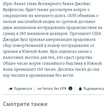
Шри-Ланке глава Всемирного банка Джеймс
РАСПИСАНИЕ ВЕЩАНИЯ
Вулфенсон, будет также рассмотрен вопрос о
ПОДПИШИТЕСЬ НА РАССЫЛКУ
сокращении их внешнего долга. ООН объявила о
начале масштабной акции по срочной доставке
СОЦИАЛЬНЫЕ СЕТИ
двум миллионам пострадавших продовольствия на
сумму в 180 миллионов долларов. Президент США
Джордж Буш призвал американцев продолжать
сбор пожертвований в пользу пострадавших от
цунами в Южной Азии. Буш подписал закон о
налоговых льготах для тех, кто сдаст средства.
Все сайты РСЕ/РС
Общее число жертв стихийного бедствия в Южной
Азии превышает 150 тысяч. Десятки тысяч до сих
пор числятся пропавшими без вести.
Поделиться
Читать без VPN
Подпишитесь
Смотрите также