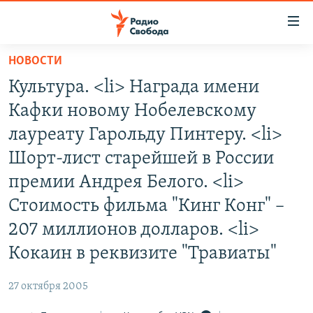
Ссылки
для
упрощенного
НОВОСТИ
ПРОГРАММЫ
доступа
Культура. <li> Награда имени
ПОДКАСТЫ
Вернуться
Кафки новому Нобелевскому
к
АВТОРСКИЕ ПРОЕКТЫ
лауреату Гарольду Пинтеру. <li>
основному
ЦИТАТЫ СВОБОДЫ
содержанию
Шорт-лист старейшей в России
Вернутся
МНЕНИЯ
премии Андрея Белого. <li>
к
КУЛЬТУРА
Стоимость фильма "Кинг Конг" –
главной
навигации
IDEL.РЕАЛИИ
207 миллионов долларов. <li>
Вернутся
КАВКАЗ.РЕАЛИИ
Кокаин в реквизите "Травиаты"
к
СЕВЕР.РЕАЛИИ
поиску
27 октября 2005
СИБИРЬ.РЕАЛИИ