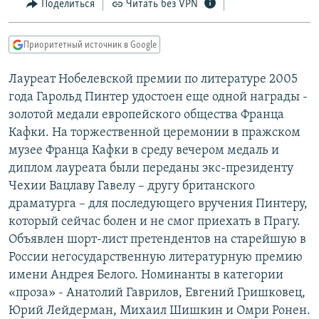
Поделиться
Читать без VPN
РАСПИСАНИЕ ВЕЩАНИЯ
ПОДПИШИТЕСЬ НА РАССЫЛКУ
Приоритетный источник в Google
СОЦИАЛЬНЫЕ СЕТИ
Лауреат Нобелевской премии по литературе 2005
года Гарольд Пинтер удостоен еще одной награды -
золотой медали европейского общества Франца
Кафки. На торжественной церемонии в пражском
музее Франца Кафки в среду вечером медаль и
диплом лауреата были переданы экс-президенту
Все сайты РСЕ/РС
Чехии Вацлаву Гавелу – другу британского
драматурга – для последующего вручения Пинтеру,
который сейчас болен и не смог приехать в Прагу.
Объявлен шорт-лист претендентов на старейшую в
России негосударственную литературную премию
имени Андрея Белого. Номинанты в категории
«проза» - Анатолий Гаврилов, Евгений Гришковец,
Юрий Лейдерман, Михаил Шишкин и Омри Ронен.