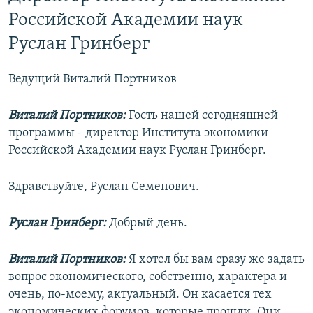
РАСПИСАНИЕ ВЕЩАНИЯ
Российской Академии наук
ПОДПИШИТЕСЬ НА РАССЫЛКУ
Руслан Гринберг
СОЦИАЛЬНЫЕ СЕТИ
Ведущий Виталий Портников
Виталий Портников:
Гость нашей сегодняшней
программы - директор Института экономики
Российской Академии наук Руслан Гринберг.
Все сайты РСЕ/РС
Здравствуйте, Руслан Семенович.
Руслан Гринберг:
Добрый день.
Виталий Портников:
Я хотел бы вам сразу же задать
вопрос экономического, собственно, характера и
очень, по-моему, актуальный. Он касается тех
экономических форумов, которые прошли. Они