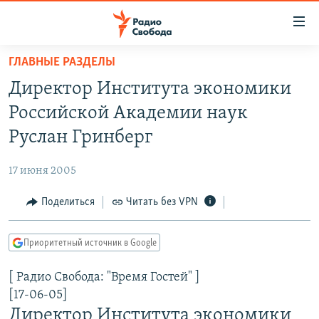
Ссылки
для
упрощенного
ГЛАВНЫЕ РАЗДЕЛЫ
ПРОГРАММЫ
доступа
Директор Института экономики
ПОДКАСТЫ
Вернуться
Российской Академии наук
к
АВТОРСКИЕ ПРОЕКТЫ
Руслан Гринберг
основному
ЦИТАТЫ СВОБОДЫ
содержанию
17 июня 2005
Вернутся
МНЕНИЯ
к
Поделиться
Читать без VPN
КУЛЬТУРА
главной
навигации
IDEL.РЕАЛИИ
Приоритетный источник в Google
Вернутся
КАВКАЗ.РЕАЛИИ
к
[ Радио Свобода: "Время Гостей" ]
СЕВЕР.РЕАЛИИ
поиску
[17-06-05]
СИБИРЬ.РЕАЛИИ
Директор Института экономики