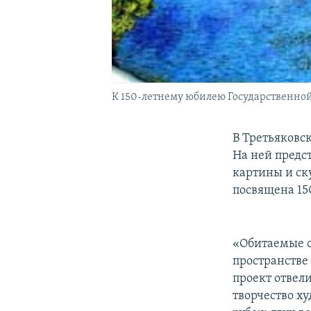
К 150-летнему юбилею Государственной
В Третьяковс
На ней предс
картины и ск
посвящена 15
«Обитаемые о
пространстве
проект отвел
творчество ху