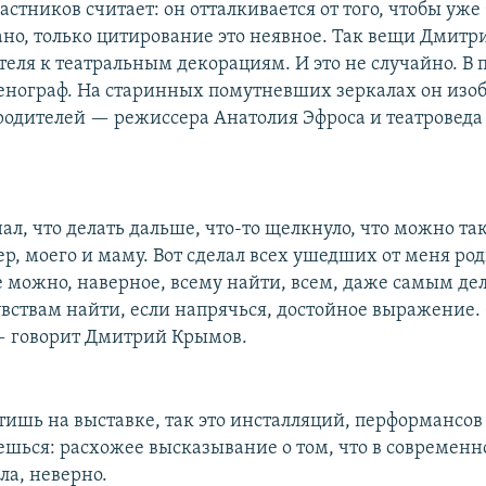
стников считает: он отталкивается от того, чтобы уже
дано, только цитирование это неявное. Так вещи Дмит
теля к театральным декорациям. И это не случайно. В
нограф. На старинных помутневших зеркалах он изоб
одителей — режиссера Анатолия Эфроса и театроведа
нал, что делать дальше, что-то щелкнуло, что можно та
ер, моего и маму. Вот сделал всех ушедших от меня р
е можно, наверное, всему найти, всем, даже самым д
вствам найти, если напрячься, достойное выражение.
— говорит Дмитрий Крымов.
тишь на выставке, так это инсталляций, перформансов
ешься: расхожее высказывание о том, что в современн
ла, неверно.