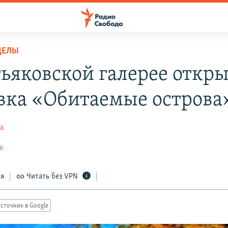
ДЕЛЫ
тьяковской галерее откр
вка «Обитаемые острова
ва
6
ся
Читать без VPN
сточник в Google