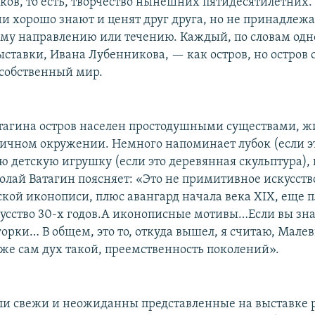
еков, то есть, творчество нынешних пятидесятилетних.
и хорошо знают и ценят друг друга, но не принадлежа
ому направлению или течению. Каждый, по словам одн
ыставки, Ивана Лубенникова, — как остров, но остров
 собственный мир.
тагина остров населен простодушными существами, 
ичном окружении. Немного напоминает лубок (если эт
 детскую игрушку (если это деревянная скульптура), 
олай Ватагин поясняет: «Это не примитивное искусство
сской иконописи, плюс авангард начала века XIX, еще 
сство 30-х годов.
А иконописные мотивы…
Если вы зна
орки… В общем, это то, откуда вышел, я считаю, Малев
же сам дух такой, преемственность поколений».
ли свежи и неожиданны представленные на выставке 