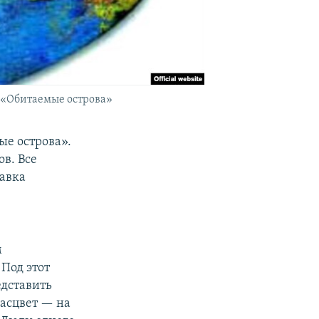
 «Обитаемые острова»
ые острова».
в. Все
тавка
м
Под этот
едставить
расцвет — на