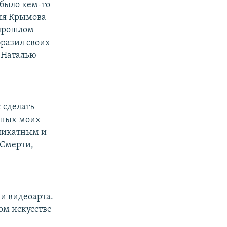
 было кем-то
рия Крымова
 прошлом
разил своих
 Наталью
к сделать
одных моих
еликатным и
 Смерти,
 и видеоарта.
ом искусстве