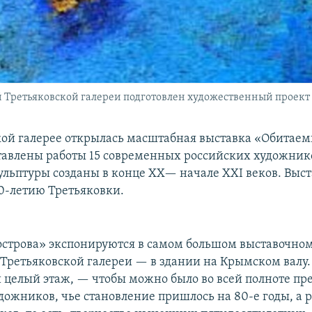
 Третьяковской галереи подготовлен художественный проект
кой галерее открылась масштабная выставка «Обитаем
тавлены работы 15 современных российских художнико
ульптуры созданы в конце XX— начале XXI веков. Выс
0-летию Третьяковки.
строва» экспонируются в самом большом выставочно
 Третьяковской галереи — в здании на Крымском валу. 
и целый этаж, — чтобы можно было во всей полноте пр
дожников, чье становление пришлось на 80-е годы, а 