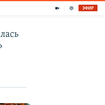
ЭФИР
ылась
»