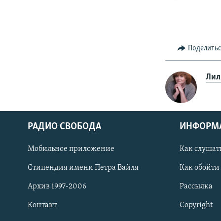
Поделить
Лил
РАДИО СВОБОДА
ИНФОРМ
Мобильное приложение
Как слушат
СОЦИАЛЬНЫЕ СЕТИ
Стипендия имени Петра Вайля
Как обойти
Архив 1997-2006
Рассылка
Контакт
Copyright
Все сайты РСЕ/РС