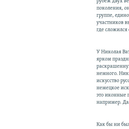
рубеж двух в
поколения, он
группе, един
участников в
где сложился
У Николая Ва
ярком праздн
раскрашенную
немного. Ник
искусство ру
немецкое иску
это иконные г
например. Да
Как бы ни бы