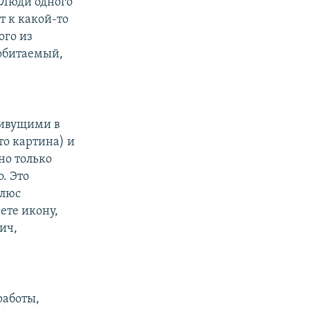
 Люди одного
т к какой-то
ого из
 обитаемый,
живущими в
о картина) и
но только
. Это
плюс
ете икону,
ич,
работы,