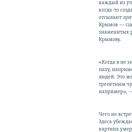
каждый из уча
когда-то соз
отсылают зри
Крымов — сце
знаменитых р
Крымову.
«Когда я не з
папу, наприм
людей. Это ж
трепетным чу
например», 
Чего не встре
Здесь убежда
картина умер