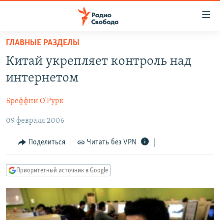
Ссылки
для
упрощенного
ГЛАВНЫЕ РАЗДЕЛЫ
ПРОГРАММЫ
доступа
Китай укрепляет контроль над
ПОДКАСТЫ
Вернуться
интернетом
к
АВТОРСКИЕ ПРОЕКТЫ
основному
Бреффни О'Рурк
ЦИТАТЫ СВОБОДЫ
содержанию
Вернутся
09 февраля 2006
МНЕНИЯ
к
КУЛЬТУРА
Поделиться
Читать без VPN
главной
навигации
IDEL.РЕАЛИИ
Вернутся
Приоритетный источник в Google
КАВКАЗ.РЕАЛИИ
к
СЕВЕР.РЕАЛИИ
поиску
СИБИРЬ.РЕАЛИИ