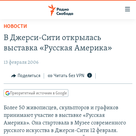
Ссылки
для
упрощенного
НОВОСТИ
ПРОГРАММЫ
доступа
В Джерси-Сити открылась
ПОДКАСТЫ
Вернуться
выставка «Русская Америка»
к
АВТОРСКИЕ ПРОЕКТЫ
основному
13 февраля 2006
ЦИТАТЫ СВОБОДЫ
содержанию
Вернутся
МНЕНИЯ
Поделиться
Читать без VPN
к
КУЛЬТУРА
главной
Приоритетный источник в Google
навигации
IDEL.РЕАЛИИ
Вернутся
Более 50 живописцев, скульпторов и графиков
КАВКАЗ.РЕАЛИИ
к
принимают участие в выставке «Русская
СЕВЕР.РЕАЛИИ
поиску
Америка». Она стартовала в Музее современного
русского искусства в Джерси-Сити 12 февраля.
СИБИРЬ.РЕАЛИИ