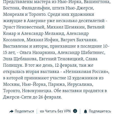
Представлены мастера из Нью-Йорка, Вашингтона,
РАСПИСАНИЕ ВЕЩАНИЯ
Бостона, Филадельфии, штата Нью-Джерси,
ПОДПИШИТЕСЬ НА РАССЫЛКУ
Монреаля и Торонто. Среди них художники
живущие в Америке уже несколько десятилетий -
Эрнст Неизвестный, Михаил Шемякин, Виталий
СОЦИАЛЬНЫЕ СЕТИ
Комар и Александр Меламид, Александр
Косолапов, Михаил Иофин, Вагрич Бахчанян.
Выставлены и авторы, приехавшие в последние 10-
15 лет, - Ольга Назаркина, Александр Шабатинес,
Элла Щебланова, Евгений Теновицкий, Слава
Все сайты РСЕ/РС
Полищук. В тот же день, 12 февраля, там же
открылась вторая выставка - «Незнакомая Россия»,
в которой принимают участие 12 художников из
Москвы, Нью-Йорка, Парижа, Иерусалима,
Торонто, Новокузнецка. Обе выставки продлятся в
Джерси-Сити до 26 февраля.
Поделиться
Читать без VPN
Подпишитесь