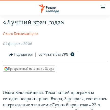
Ссылки
для
упрощенного
«Лучший врач года»
ПРОГРАММЫ
доступа
Ольга Беклемищева
ПОДКАСТЫ
Вернуться
к
АВТОРСКИЕ ПРОЕКТЫ
04 февраля 2006
основному
ЦИТАТЫ СВОБОДЫ
содержанию
Поделиться
Читать без VPN
Вернутся
МНЕНИЯ
к
Приоритетный источник в Google
КУЛЬТУРА
главной
навигации
IDEL.РЕАЛИИ
Вернутся
КАВКАЗ.РЕАЛИИ
к
Ольга Беклемищева: Тема нашей программы
СЕВЕР.РЕАЛИИ
поиску
сегодня неординарная. Вчера, 3 февраля, состоялось
награждение званием «Лучший врач года» 22-х
СИБИРЬ.РЕАЛИИ