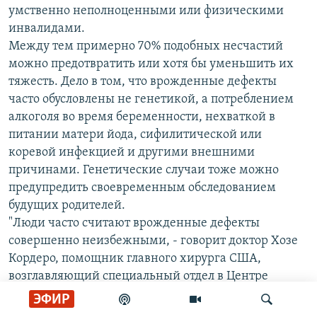
умственно неполноценными или физическими
инвалидами.
Между тем примерно 70% подобных несчастий
можно предотвратить или хотя бы уменьшить их
тяжесть. Дело в том, что врожденные дефекты
часто обусловлены не генетикой, а потреблением
алкоголя во время беременности, нехваткой в
питании матери йода, сифилитической или
коревой инфекцией и другими внешними
причинами. Генетические случаи тоже можно
предупредить своевременным обследованием
будущих родителей.
"Люди часто считают врожденные дефекты
совершенно неизбежными, - говорит доктор Хозе
Кордеро, помощник главного хирурга США,
возглавляющий специальный отдел в Центре
профилактики контроля и заболеваемости, - однако
ЭФИР
это не так. У современной медицины множество