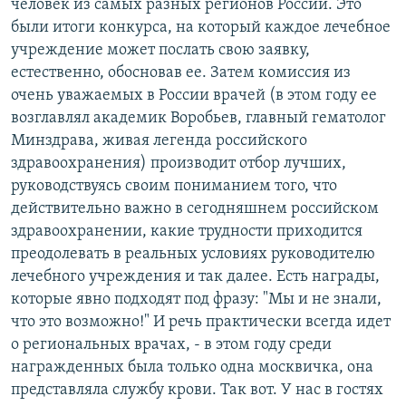
человек из самых разных регионов России. Это
РАСПИСАНИЕ ВЕЩАНИЯ
были итоги конкурса, на который каждое лечебное
ПОДПИШИТЕСЬ НА РАССЫЛКУ
учреждение может послать свою заявку,
естественно, обосновав ее. Затем комиссия из
очень уважаемых в России врачей (в этом году ее
СОЦИАЛЬНЫЕ СЕТИ
возглавлял академик Воробьев, главный гематолог
Минздрава, живая легенда российского
здравоохранения) производит отбор лучших,
руководствуясь своим пониманием того, что
действительно важно в сегодняшнем российском
Все сайты РСЕ/РС
здравоохранении, какие трудности приходится
преодолевать в реальных условиях руководителю
лечебного учреждения и так далее. Есть награды,
которые явно подходят под фразу: "Мы и не знали,
что это возможно!" И речь практически всегда идет
о региональных врачах, - в этом году среди
награжденных была только одна москвичка, она
представляла службу крови. Так вот. У нас в гостях